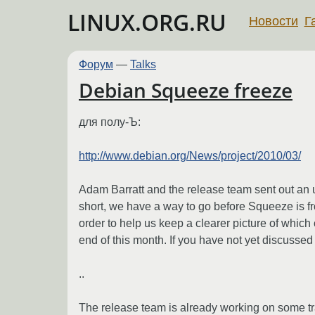
LINUX.ORG.RU
Новости
Г
Форум
—
Talks
Debian Squeeze freeze
для полу-Ъ:
http://www.debian.org/News/project/2010/03/
Adam Barratt and the release team sent out an u
short, we have a way to go before Squeeze is fro
order to help us keep a clearer picture of which 
end of this month. If you have not yet discusse
..
The release team is already working on some t