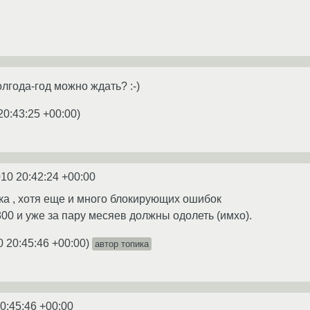
олгода-год можно ждать? :-)
20:43:25 +00:00
)
010 20:42:24 +00:00
ка , хотя еще и много блокирующих ошибок
300 и уже за пару месяев должны одолеть (имхо).
0 20:45:46 +00:00
)
автор топика
0:45:46 +00:00