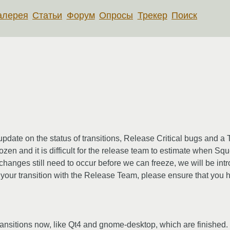
алерея
Статьи
Форум
Опросы
Трекер
Поиск
pdate on the status of transitions, Release Critical bugs and a 
zen and it is difficult for the release team to estimate when Squ
changes still need to occur before we can freeze, we will be intro
d your transition with the Release Team, please ensure that you
ransitions now, like Qt4 and gnome-desktop, which are finishe