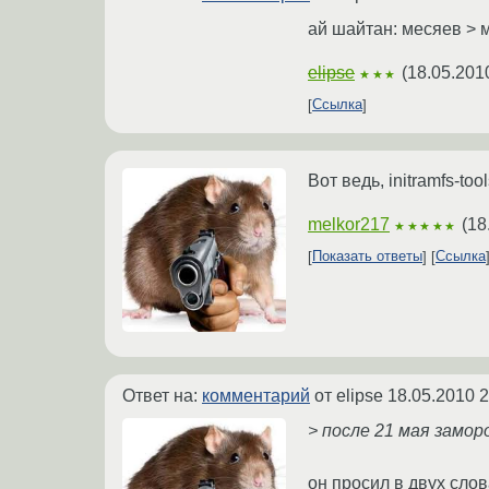
ай шайтан: месяев > 
elipse
(
18.05.201
★★★
Ссылка
Вот ведь, initramfs-to
melkor217
(
18
★★★★★
Показать ответы
Ссылка
Ответ на:
комментарий
от elipse
18.05.2010 2
> после 21 мая замор
он просил в двух слов