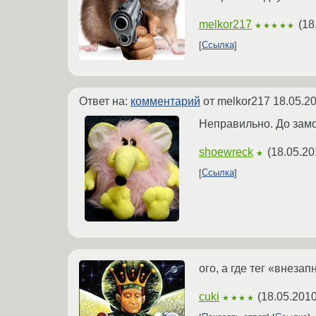
melkor217
(
18
★★★★★
Ссылка
Ответ на:
комментарий
от melkor217
18.05.2
Неправильно. До замор
shoewreck
(
18.05.20
★
Ссылка
ого, а где тег «внеза
cuki
(
18.05.2010
★★★★