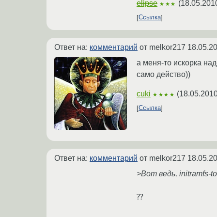
elipse
(
18.05.201
★★★
Ссылка
Ответ на:
комментарий
от melkor217
18.05.2
а меня-то искорка на
само действо))
cuki
(
18.05.2010
★★★★
Ссылка
Ответ на:
комментарий
от melkor217
18.05.2
>Вот ведь, initramfs-t
⁇