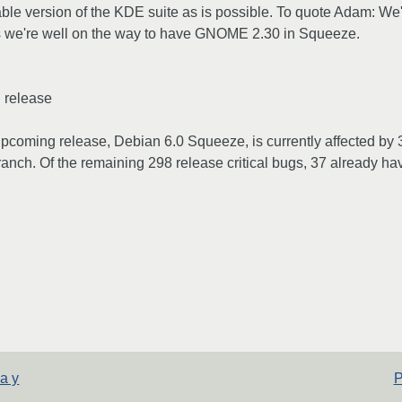
able version of the KDE suite as is possible. To quote Adam: We'
ns we're well on the way to have GNOME 2.30 in Squeeze.
g release
upcoming release, Debian 6.0 Squeeze, is currently affected by 3
anch. Of the remaining 298 release critical bugs, 37 already ha
а у
Р