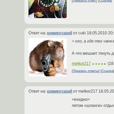
Показать ответ
Ссылка
Ответ на:
комментарий
от cuki
18.05.2010 20
> ого, а где тег «вн
А что мешает тянуть д
melkor217
(
18
★★★★★
Показать ответы
Ссылка
Ответ на:
комментарий
от melkor217
18.05.2
<ехидно>
летом «шланги» отдыха