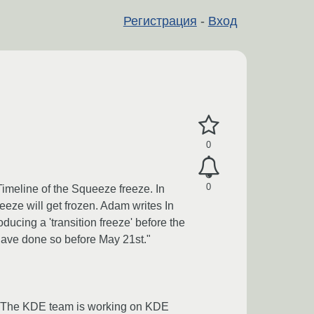
Регистрация
-
Вход
0
0
Timeline of the Squeeze freeze. In
eeze will get frozen. Adam writes In
ducing a 'transition freeze' before the
 have done so before May 21st."
d. The KDE team is working on KDE