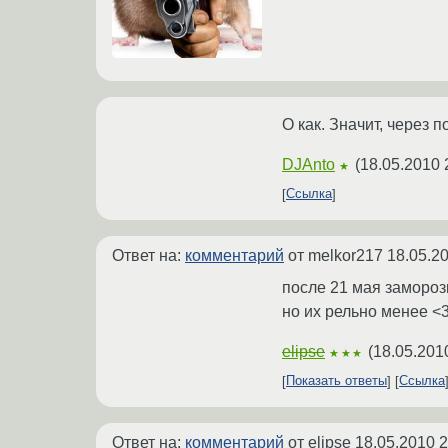
О как. Значит, через п
DJAnto
(
18.05.2010 
★
Ссылка
Ответ на:
комментарий
от melkor217
18.05.2
после 21 мая замороз
но их рельно менее <
elipse
(
18.05.201
★★★
Показать ответы
Ссылка
Ответ на:
комментарий
от elipse
18.05.2010 2