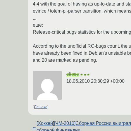
4.4 with the goal of having as up-to-date and st
evince / totem-pl-parser transition, which mea
...
еще:
Release-critical bugs statistics for the upcomin
According to the unofficial RC-bugs count, the 
have already been fixed in Debian's unstable br
and 20 are marked as pending.
elipse
★★★
18.05.2010 20:30:29 +00:00
Ссылка
[Хоккей][ЧМ-2010]Сборная России выиграл
←
сборной Финляндии