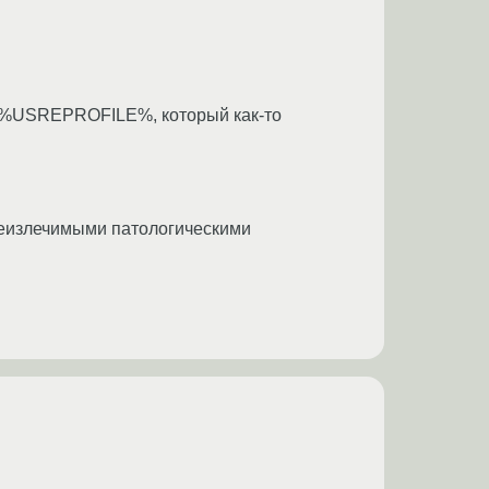
е в %USREPROFILE%, который как-то
 неизлечимыми патологическими