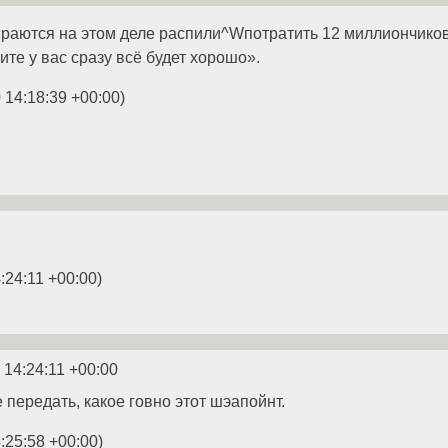
бираются на этом деле распили^Wпотратить 12 миллиончико
пите у вас сразу всё будет хорошо».
 14:18:39 +00:00
)
:24:11 +00:00
)
 14:24:11 +00:00
 передать, какое говно этот шэапойнт.
:25:58 +00:00
)