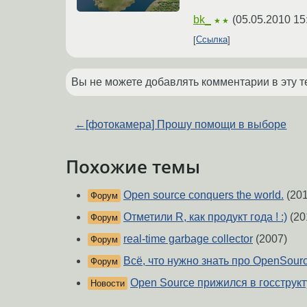
bk_
(
05.05.2010 15
★★
Ссылка
Вы не можете добавлять комментарии в эту т
←
[фотокамера] Прошу помощи в выборе
Похожие темы
Open source conquers the world.
(201
Форум
Отметили R, как продукт года ! :)
(20
Форум
real-time garbage collector
(2007)
Форум
Всё, что нужно знать про OpenSourc
Форум
Open Source прижился в госструк
Новости