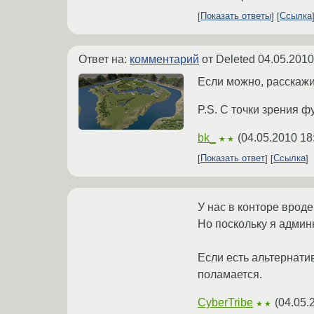
Показать ответы
Ссылка
Ответ на:
комментарий
от Deleted
04.05.2010
Если можно, расскажи
P.S. С точки зрения ф
bk_
(
04.05.2010 18
★★
Показать ответ
Ссылка
У нас в конторе вроде
Но поскольку я админю
Если есть альтернати
поламается.
CyberTribe
(
04.05.
★★