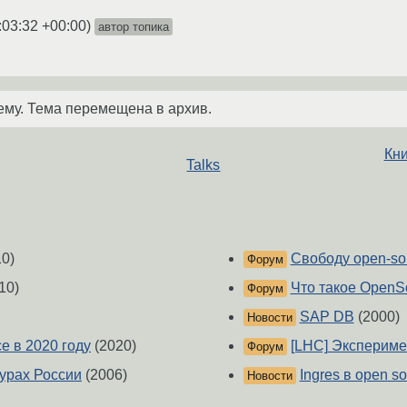
:03:32 +00:00
)
автор топика
ему. Тема перемещена в архив.
Кни
Talks
0)
Свободу open-sou
Форум
10)
Что такое OpenS
Форум
SAP DB
(2000)
Новости
e в 2020 году
(2020)
[LHC] Экспериме
Форум
турах России
(2006)
Ingres в open s
Новости