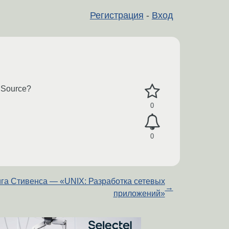
Регистрация
-
Вход
 Source?
0
0
га Стивенса — «UNIX: Разработка сетевых
→
приложений»