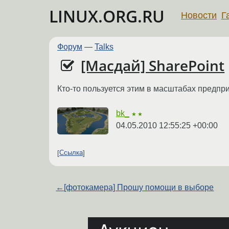
LINUX.ORG.RU
Новости
Г
Форум
—
Talks
[Масдай] SharePoint
Кто-то пользуется этим в масштабах предпр
bk_
★★
04.05.2010 12:55:25 +00:00
Ссылка
←
[фотокамера] Прошу помощи в выборе