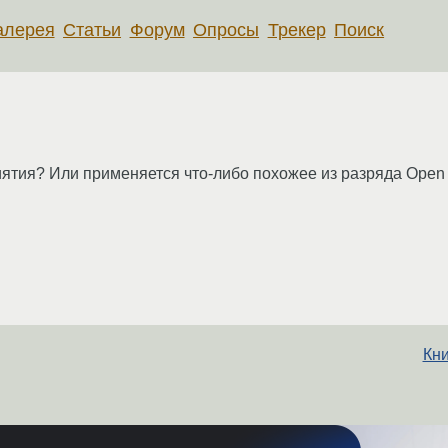
алерея
Статьи
Форум
Опросы
Трекер
Поиск
иятия? Или применяется что-либо похожее из разряда Open
Кни