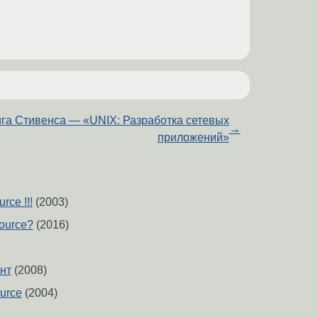
га Стивенса — «UNIX: Разработка сетевых
→
приложений»
rce !!!
(2003)
ource?
(2016)
нт
(2008)
ource
(2004)