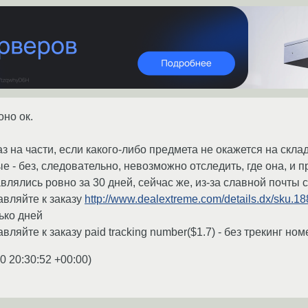
оно ок.
аз на части, если какого-либо предмета не окажется на склад
е - без, следовательно, невозможно отследить, где она, и 
влялись ровно за 30 дней, сейчас же, из-за славной почты 
вляйте к заказу
http://www.dealextreme.com/details.dx/sku.1
ько дней
йте к заказу paid tracking number($1.7) - без трекинг ном
0 20:30:52 +00:00
)