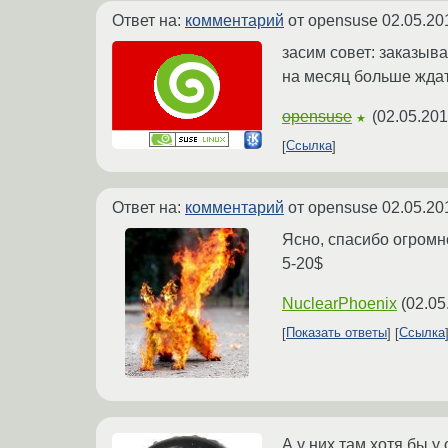
Ответ на:
комментарий
от opensuse
02.05.20
засим совет: заказыв
на месяц больше ждат
opensuse
(
02.05.201
★
Ссылка
Ответ на:
комментарий
от opensuse
02.05.20
Ясно, спасибо огромно
5-20$
NuclearPhoenix
(
02.05
Показать ответы
Ссылка
А у них там хотя бы у