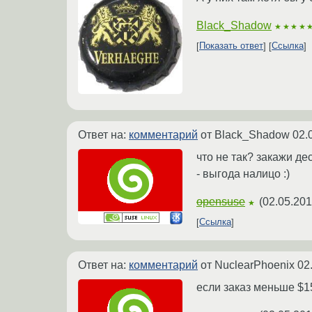
Black_Shadow
★★★★
Показать ответ
Ссылка
Ответ на:
комментарий
от Black_Shadow
02.
что не так? закажи де
- выгода налицо :)
opensuse
(
02.05.201
★
Ссылка
Ответ на:
комментарий
от NuclearPhoenix
02
если заказ меньше $15