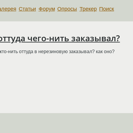
алерея
Статьи
Форум
Опросы
Трекер
Поиск
 оттуда чего-нить заказывал?
кто-нить оттуда в нерезиновую заказывал? как оно?