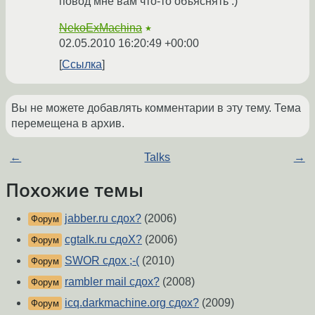
повод мне вам что-то объяснять :)
NekoExMachina
★
02.05.2010 16:20:49 +00:00
Ссылка
Вы не можете добавлять комментарии в эту тему. Тема
перемещена в архив.
←
Talks
→
Похожие темы
jabber.ru сдох?
(2006)
Форум
cgtalk.ru сдоХ?
(2006)
Форум
SWOR сдох ;-(
(2010)
Форум
rambler mail сдох?
(2008)
Форум
icq.darkmachine.org сдох?
(2009)
Форум