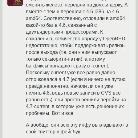
сменить железо, перешли на двухъядерку. А
вместе с тем и перешли с 4.6-i386 на 4.6-
amd64. Соответственно, отловили в amd64
какой-то баг в 4.6, связанный с
двухъядерными процессорами. К
сожалению, количество народу у OpenBSD
недостаточно, чтобы поддерживать релизы
после выхода (т.е. они к ним выпускают
только секьюрити-патчи), а потому
багфиксы попадают сразу в -current.
Поскольку current уже все равно давно
отпочковался в 4.7 (если я ничего не путаю,
правда непонятно, начали ли они уже
пилить 4.8, ведь новые записи в CVS все
равно есть), они просто решили перейти на
4.7-current, в котором уже есть решение их
проблемы. Вот и все.
А вообще, они всю эту инфу выкладывают в
свой твиттер и фейсбук.