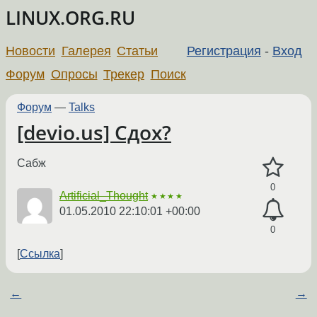
LINUX.ORG.RU
Новости
Галерея
Статьи
Регистрация
-
Вход
Форум
Опросы
Трекер
Поиск
Форум
—
Talks
[devio.us] Сдох?
Сабж
0
Artificial_Thought
★★★★
01.05.2010 22:10:01 +00:00
0
Ссылка
←
→