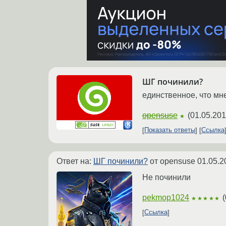
ШГ починили?
единственное, что мн
opensuse
(
01.05.201
★
Показать ответы
Ссылка
Ответ на:
ШГ починили?
от opensuse
01.05.2
Не починили
pekmop1024
(
★★★★★
Ссылка