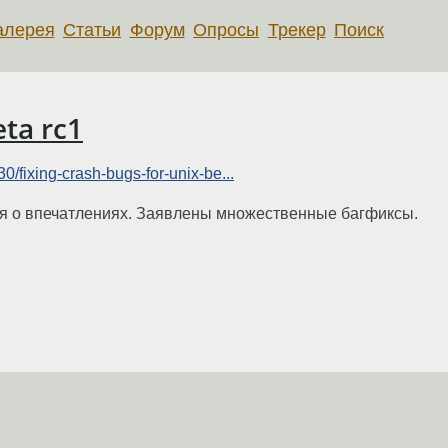
алерея
Статьи
Форум
Опросы
Трекер
Поиск
ta rc1
/fixing-crash-bugs-for-unix-be...
я о впечатлениях. Заявлены множественные багфиксы.