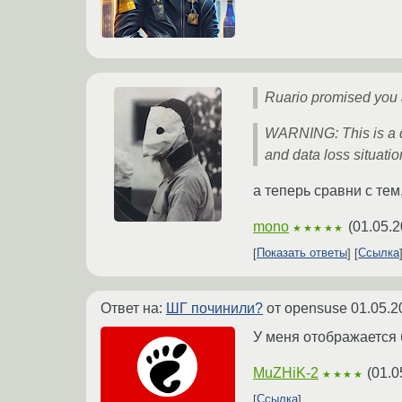
Ruario promised you a
WARNING: This is a de
and data loss situation
а теперь сравни с тем
mono
(
01.05.2
★★★★★
Показать ответы
Ссылка
Ответ на:
ШГ починили?
от opensuse
01.05.2
У меня отображается 
MuZHiK-2
(
01.0
★★★★
Ссылка