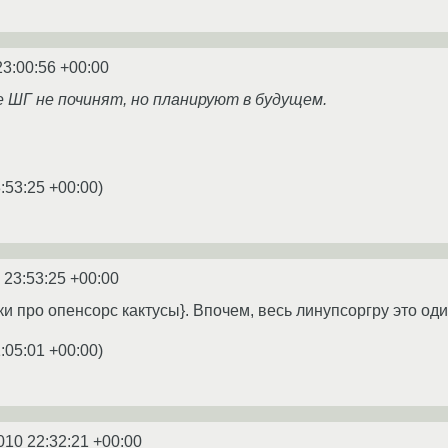
23:00:56 +00:00
е ШГ не починят, но планируют в будущем.
:53:25 +00:00
)
 23:53:25 +00:00
и про опенсорс кактусы}. Впочем, весь линупсоргру это один
:05:01 +00:00
)
010 22:32:21 +00:00