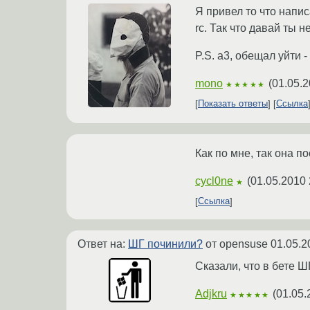
Я привел то что напис
rc. Так что давай ты
P.S. a3, обещал уйти -
mono
(
01.05.2
★★★★★
Показать ответы
Ссылка
Как по мне, так она п
cycl0ne
(
01.05.2010 
★
Ссылка
Ответ на:
ШГ починили?
от opensuse
01.05.2
Сказали, что в бете Ш
Adjkru
(
01.05.
★★★★★