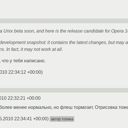
 Unix beta soon, and here is the release candidate for Opera 1
velopment snapshot: it contains the latest changes, but may a
s. In fact, it may not work at all.
, что у тебя написано.
010 22:34:12 +00:00
)
010 22:32:21 +00:00
более менее нормально, но флеш тормозит. Отрисовка тоже
5.2010 22:34:41 +00:00
)
автор топика