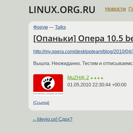
LINUX.ORG.RU
Новости
Г
Форум
—
Talks
[Опаньки] Опера 10.5 be
http://my.opera.com/desktopteam/blog/2010/04/30
Вышла. Неожиданно. Тестим и отписываемс
MuZHiK-2
★★★★
01.05.2010 22:30:44 +00:00
Ссылка
←
[devio.us] Сдох?