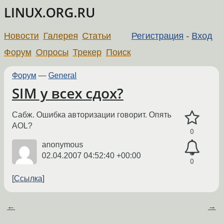
LINUX.ORG.RU
Новости
Галерея
Статьи
Регистрация
-
Вход
Форум
Опросы
Трекер
Поиск
Форум
—
General
SIM у всех сдох?
Сабж. Ошибка авторизации говорит. Опять
AOL?
0
anonymous
02.04.2007 04:52:40 +00:00
0
Ссылка
←
→