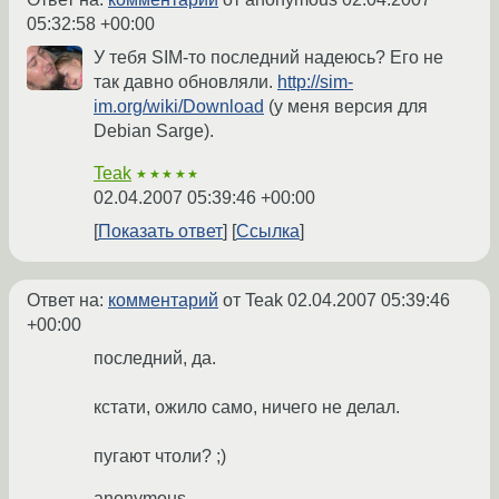
05:32:58 +00:00
У тебя SIM-то последний надеюсь? Его не
так давно обновляли.
http://sim-
im.org/wiki/Download
(у меня версия для
Debian Sarge).
Teak
★★★★★
02.04.2007 05:39:46 +00:00
Показать ответ
Ссылка
Ответ на:
комментарий
от Teak
02.04.2007 05:39:46
+00:00
последний, да.
кстати, ожило само, ничего не делал.
пугают чтоли? ;)
anonymous