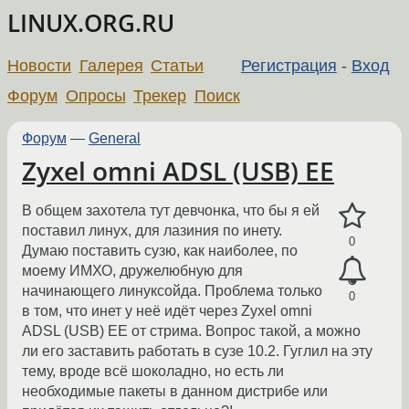
LINUX.ORG.RU
Новости
Галерея
Статьи
Регистрация
-
Вход
Форум
Опросы
Трекер
Поиск
Форум
—
General
Zyxel omni ADSL (USB) EE
В общем захотела тут девчонка, что бы я ей
поставил линух, для лазиния по инету.
0
Думаю поставить сузю, как наиболее, по
моему ИМХО, дружелюбную для
начинающего линуксойда. Проблема только
0
в том, что инет у неё идёт через Zyxel omni
ADSL (USB) EE от стрима. Вопрос такой, а можно
ли его заставить работать в сузе 10.2. Гуглил на эту
тему, вроде всё шоколадно, но есть ли
необходимые пакеты в данном дистрибе или