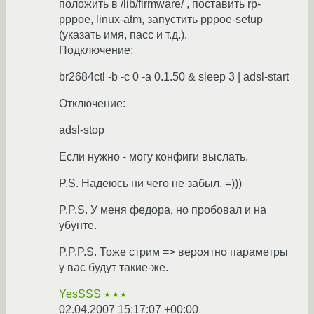
положить в /lib/firmware/ , поставить rp-
pppoe, linux-atm, запустить pppoe-setup
(указать имя, пасс и т.д.).
Подключение:
br2684ctl -b -c 0 -a 0.1.50 & sleep 3 | adsl-start
Отключение:
adsl-stop
Если нужно - могу конфиги выслать.
P.S. Надеюсь ни чего не забыл. =)))
P.P.S. У меня федора, но пробовал и на
убунте.
P.P.P.S. Тоже стрим => вероятно параметры
у вас будут такие-же.
YesSSS
★★★
02.04.2007 15:17:07 +00:00