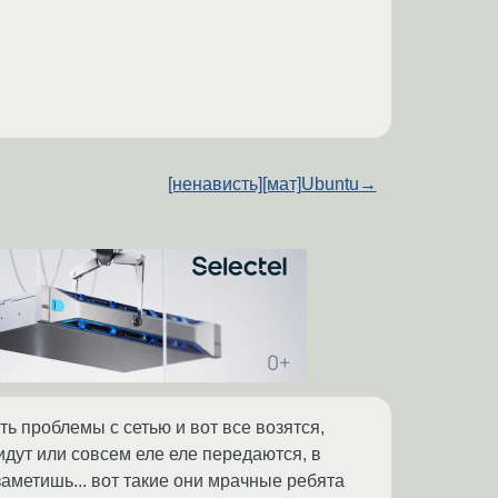
[ненависть][мат]Ubuntu
→
ь проблемы с сетью и вот все возятся,
идут или совсем еле еле передаются, в
 заметишь... вот такие они мрачные ребята