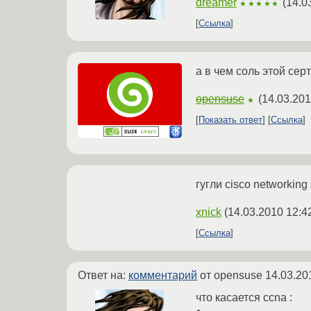
dreamer
(
14.0
★★★★★
Ссылка
а в чем соль этой се
opensuse
(
14.03.201
★
Показать ответ
Ссылка
гугли cisco networkin
xnick
(
14.03.2010 12:4
Ссылка
Ответ на:
комментарий
от opensuse
14.03.20
что касается ccna :