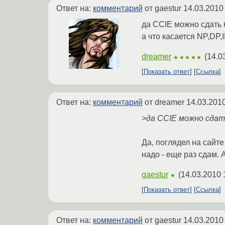
Ответ на:
комментарий
от gaestur
14.03.2010
да CCIE можно сдать б
а что касается NP,DP,
dreamer
(
14.0
★★★★★
Показать ответ
Ссылка
Ответ на:
комментарий
от dreamer
14.03.2010
>да CCIE можно сдать
Да, поглядел на сайте
надо - еще раз сдам.
gaestur
(
14.03.2010 
★
Показать ответ
Ссылка
Ответ на:
комментарий
от gaestur
14.03.2010