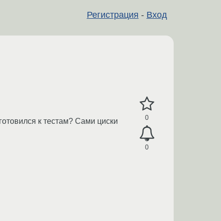
Регистрация
-
Вход
0
 готовился к тестам? Сами циски
0