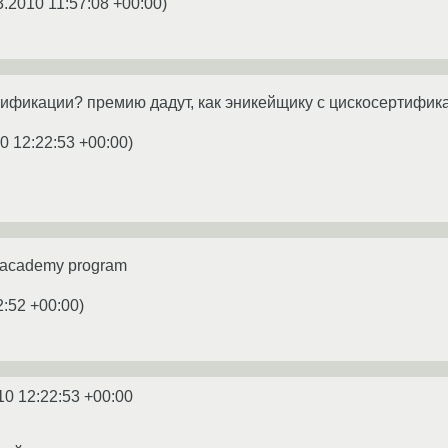
3.2010 11:57:08 +00:00
)
ртификации? премию дадут, как эникейщику с цискосертифик
0 12:22:53 +00:00
)
g academy program
2:52 +00:00
)
10 12:22:53 +00:00