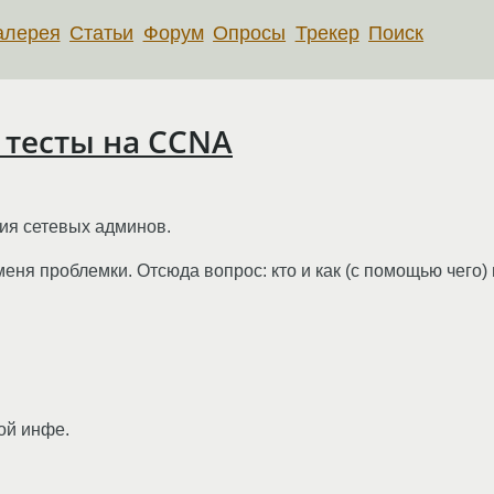
алерея
Статьи
Форум
Опросы
Трекер
Поиск
ь тесты на CCNA
ция сетевых админов.
 меня проблемки. Отсюда вопрос: кто и как (с помощью чего)
той инфе.