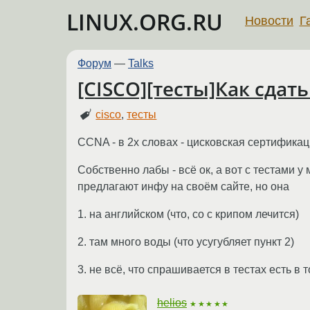
LINUX.ORG.RU
Новости
Г
Форум
—
Talks
[CISCO][тесты]Как сдат
cisco
,
тесты
CCNA - в 2х словах - цисковская сертифика
Собственно лабы - всё ок, а вот с тестами у
предлагают инфу на своём сайте, но она
1. на английском (что, со с крипом лечится)
2. там много воды (что усугубляет пункт 2)
3. не всё, что спрашивается в тестах есть в 
helios
★★★★★