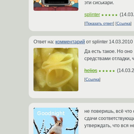
эти сиськари.
splinter
(
14.03
★★★★★
Показать ответ
Ссылка
Ответ на:
комментарий
от splinter
14.03.2010
Да есть такое. Но о
средствами отладки, ч
helios
(
14.03.
★★★★★
Ссылка
не поверишь, всё что
сдачи соответствующи
утверждать, что вся 