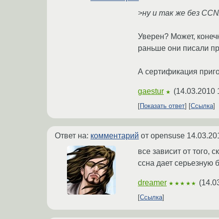
>ну и так же без CC
Уверен? Может, конечн
раньше они писали пр
А сертификация приго
gaestur
(
14.03.2010 
★
Показать ответ
Ссылка
Ответ на:
комментарий
от opensuse
14.03.20
все зависит от того, 
ссна дает серьезную б
dreamer
(
14.0
★★★★★
Ссылка