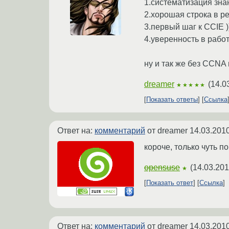
1.систематизация зна
2.хорошая строка в р
3.первый шаг к CCIE )
4.уверенность в работ
ну и так же без CCNA
dreamer
(
14.0
★★★★★
Показать ответы
Ссылка
Ответ на:
комментарий
от dreamer
14.03.2010
короче, только чуть п
opensuse
(
14.03.201
★
Показать ответ
Ссылка
Ответ на:
комментарий
от dreamer
14.03.2010