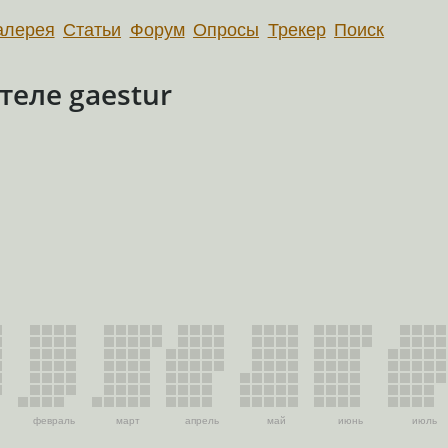
алерея
Статьи
Форум
Опросы
Трекер
Поиск
еле gaestur
февраль
март
апрель
май
июнь
июль