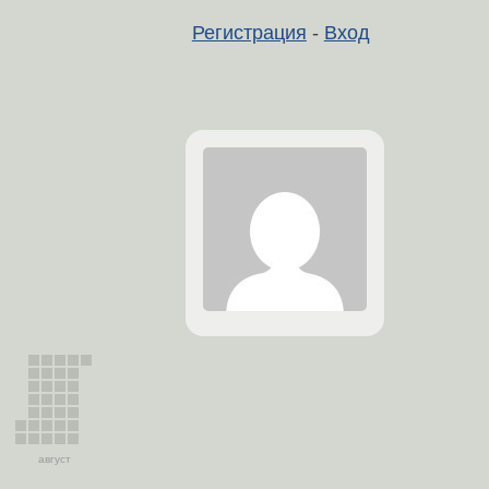
Регистрация
-
Вход
август