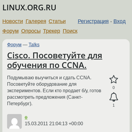
LINUX.ORG.RU
Новости
Галерея
Статьи
Регистрация
-
Вход
Форум
Опросы
Трекер
Поиск
Форум
—
Talks
Cisco. Посоветуйте для
обучения по CCNA.
Подумываю выучиться и сдать CCNA.
Посоветуйте оборудование для
0
экспериментов. Если кто продает б/у, готов
рассмотреть предложения (Санкт-
Петербург).
1
o
15.03.2011 21:04:13 +00:00