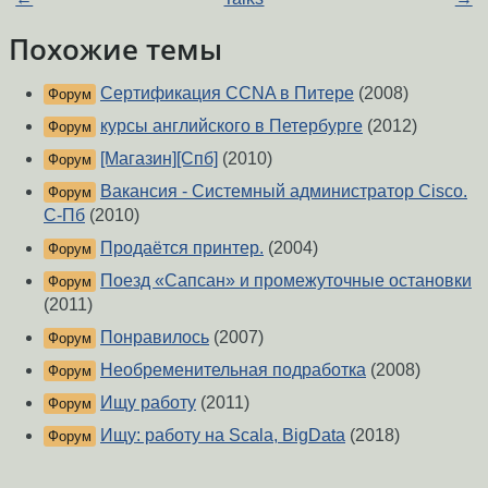
Похожие темы
Сертификация CCNA в Питере
(2008)
Форум
курсы английского в Петербурге
(2012)
Форум
[Магазин][Спб]
(2010)
Форум
Вакансия - Системный администратор Cisco.
Форум
С-Пб
(2010)
Продаётся принтер.
(2004)
Форум
Поезд «Сапсан» и промежуточные остановки
Форум
(2011)
Понравилось
(2007)
Форум
Необременительная подработка
(2008)
Форум
Ищу работу
(2011)
Форум
Ищу: работу на Scala, BigData
(2018)
Форум