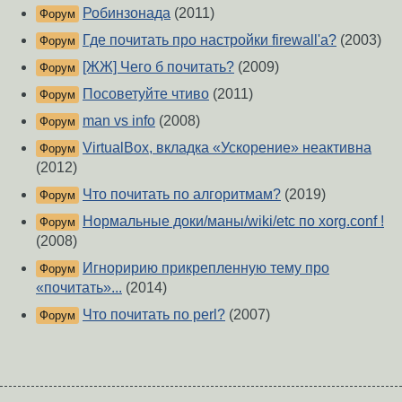
Робинзонада
(2011)
Форум
Где почитать про настройки firewall'a?
(2003)
Форум
[ЖЖ] Чего б почитать?
(2009)
Форум
Посоветуйте чтиво
(2011)
Форум
man vs info
(2008)
Форум
VirtualBox, вкладка «Ускорение» неактивна
Форум
(2012)
Что почитать по алгоритмам?
(2019)
Форум
Нормальные доки/маны/wiki/etc по xorg.conf !
Форум
(2008)
Игноририю прикрепленную тему про
Форум
«почитать»...
(2014)
Что почитать по perl?
(2007)
Форум