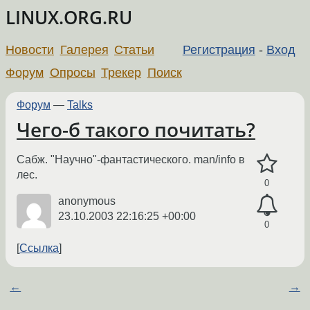
LINUX.ORG.RU
Новости
Галерея
Статьи
Регистрация
-
Вход
Форум
Опросы
Трекер
Поиск
Форум
—
Talks
Чего-б такого почитать?
Сабж. "Научно"-фантастического. man/info в
лес.
0
anonymous
23.10.2003 22:16:25 +00:00
0
Ссылка
←
→