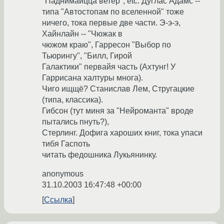
"Паднимаицца ветер", etc. Дуглас Адамс --
типа "Автостопам по вселенной" тоже
ничего, тока первые две части. Э-э-э,
Хайнлайн -- "Чюжак в
чюжом краю", Гарресон "Выбор по
Тьюрингу", "Билл, Гирой
Галактики" первайя часть (Ахтунг! У
Гаррисана халтуры многа).
Чиго ищщё? Станислав Лем, Стругацкие
(типа, классика).
Гибсон (тут миня за "Нейроманта" вроде
пытались пнуть?),
Стерлинг. Дофига хароших книг, тока упаси
тибя Гаспоть
читать федошника Лукьянинку.
anonymous
31.10.2003 16:47:48 +00:00
Ссылка