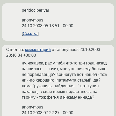
perldoc perlvar
anonymous
24.10.2003 05:13:51 +00:00
Ссылка
Ответ на:
комментарий
от anonymous
23.10.2003
23:46:34 +00:00
ну, челавек, рас у тибя что-то три года назад
паявилось - значит, мне уже ничему больше
не порадавацца? воннегута вот нашел - тож
ничиго харошиго, патамучта старый, да?
лема "рукапись, найдинная..." вот купил
наканец, в свае время нидасталось, па
твоиму - тож фегня и никаму нинада?
anonymous
24.10.2003 07:22:27 +00:00