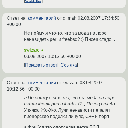
Ссылка
Ответ на:
комментарий
от dilmah
02.08.2007 17:34:50
+00:00
Не пойму я что-то, что за мода на лоре
ненавидеть perl и freebsd? :) Писец стадо...
swizard
★
03.08.2007 10:12:56 +00:00
Показать ответ
Ссылка
Ответ на:
комментарий
от swizard
03.08.2007
10:12:56 +00:00
> Не пойму я что-то, что за мода на лоре
ненавидеть perl и freebsd? :) Писец стадо...
Упячка. Жо-Жо. Лучи ненависти пепелят
пионерские поделки линупс, С++ и перл
а фрибсд это опопселая ветка БСД.