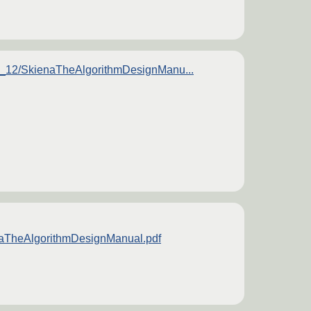
06_12/SkienaTheAlgorithmDesignManu...
enaTheAlgorithmDesignManual.pdf