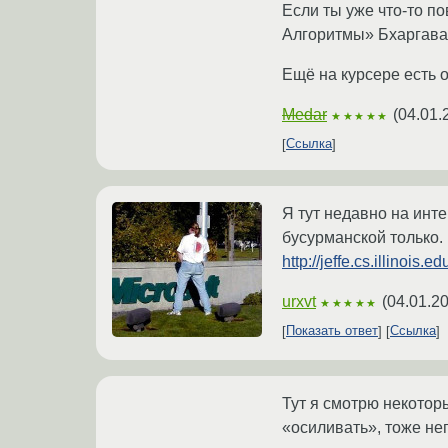
Если ты уже что-то по
Алгоритмы» Бхаргава
Ещё на курсере есть 
Medar
(
04.01.
★★★★★
Ссылка
Я тут недавно на инте
бусурманской только.
http://jeffe.cs.illinois
urxvt
(
04.01.2
★★★★★
Показать ответ
Ссылка
Тут я смотрю некоторы
«осиливать», тоже не