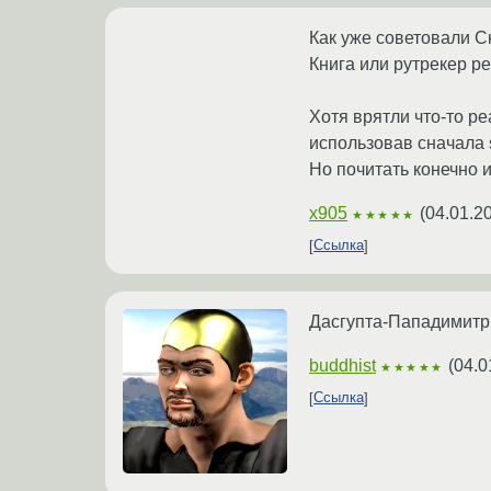
Как уже советовали Ск
Книга или рутрекер р
Хотя врятли что-то ре
использовав сначала s
Но почитать конечно 
x905
(
04.01.2
★★★★★
Ссылка
Дасгупта-Пападимитр
buddhist
(
04.0
★★★★★
Ссылка