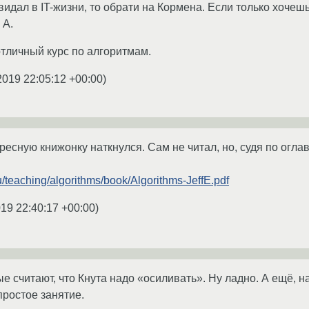
видал в IT-жизни, то обрати на Кормена. Если только хочешь
 А.
отличный курс по алгоритмам.
2019 22:05:12 +00:00
)
ресную книжонку наткнулся. Сам не читал, но, судя по огл
.edu/teaching/algorithms/book/Algorithms-JeffE.pdf
019 22:40:17 +00:00
)
е считают, что Кнута надо «осиливать». Ну ладно. А ещё, 
простое занятие.