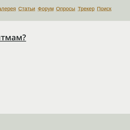
алерея
Статьи
Форум
Опросы
Трекер
Поиск
итмам?