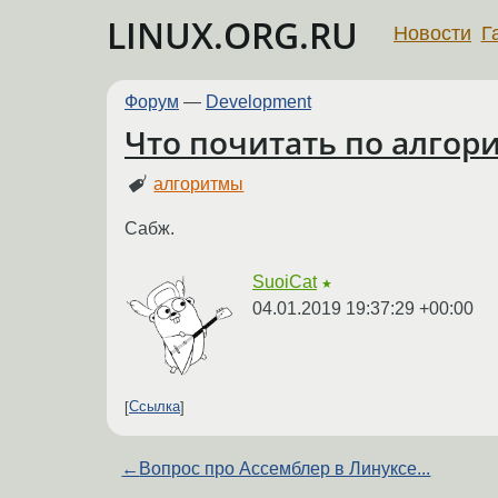
LINUX.ORG.RU
Новости
Г
Форум
—
Development
Что почитать по алгор
алгоритмы
Сабж.
SuoiCat
★
04.01.2019 19:37:29 +00:00
Ссылка
←
Вопрос про Ассемблер в Линуксе...