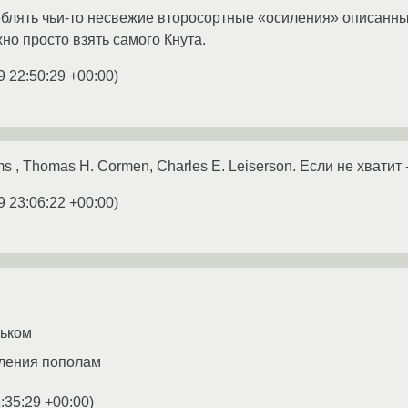
блять чьи-то несвежие второсортные «осиления» описанны
но просто взять самого Кнута.
9 22:50:29 +00:00
)
thms , Thomas H. Cormen, Charles E. Leiserson. Если не хватит 
9 23:06:22 +00:00
)
рьком
еления пополам
:35:29 +00:00
)