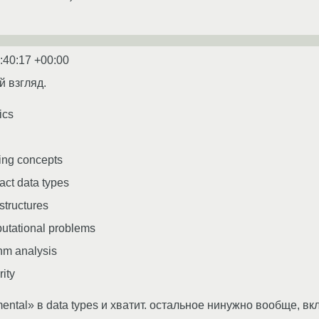
:40:17 +00:00
й взгляд.
ics
ing concepts
act data types
structures
tational problems
hm analysis
ity
ntal» в data types и хватит. остальное нинужно вообще, вк