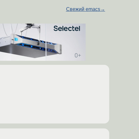
Свежий emacs
→