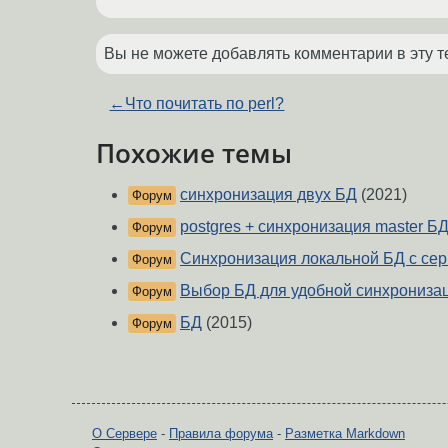
Вы не можете добавлять комментарии в эту т
←
Что почитать по perl?
Похожие темы
синхронизация двух БД
(2021)
Форум
postgres + синхронизация master Б
Форум
Синхронизация локальной БД с се
Форум
Выбор БД для удобной синхрониза
Форум
БД
(2015)
Форум
О Сервере
-
Правила форума
-
Разметка Markdown