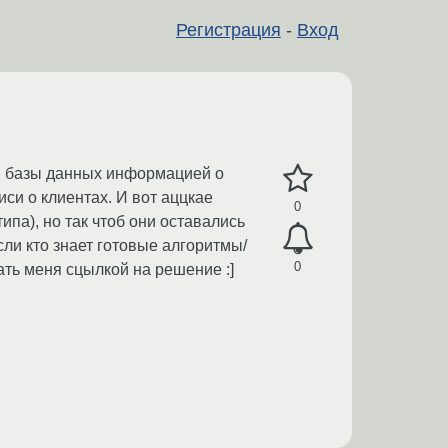
Регистрация
-
Вход
вои базы данных информацией о
иси о клиентах. И вот аццкае
0
па), но так чтоб они оставались
ли кто знает готовые алгоритмы/
0
ать меня сцылкой на решение :]