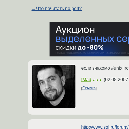
←
Что почитать по perl?
если знакомо #unix irc
fMad
(
02.08.2007
★★★
Ссылка
http://www.sql.ru/forum