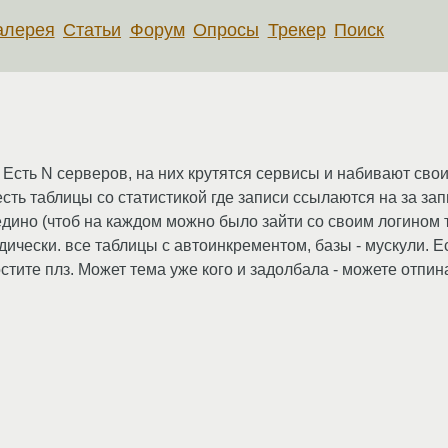
алерея
Статьи
Форум
Опросы
Трекер
Поиск
... Есть N серверов, на них крутятся сервисы и набивают с
 есть таблицы со статистикой где записи ссылаются на за зап
ино (чтоб на каждом можно было зайти со своим логином ти
чески. все таблицы с автоинкрементом, базы - мускули. Ес
стите плз. Может тема уже кого и задолбала - можете отпин