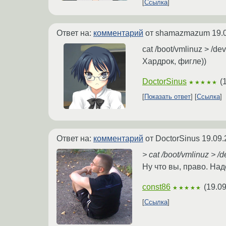
Ссылка
Ответ на:
комментарий
от shamazmazum
19.
cat /boot/vmlinuz > /de
Хардрок, фигле))
DoctorSinus
(
★★★★★
Показать ответ
Ссылка
Ответ на:
комментарий
от DoctorSinus
19.09.
> cat /boot/vmlinuz > /
Ну что вы, право. Надо 
const86
(
19.09
★★★★★
Ссылка