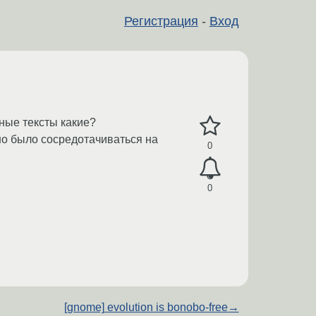
Регистрация
-
Вход
ные тексты какие?
но было сосредотачиваться на
0
0
[gnome] evolution is bonobo-free
→