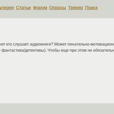
алерея
Статьи
Форум
Опросы
Трекер
Поиск
ожет кто слушает аудиокниги? Может пинательно-мотивацион
е фантастика/детективы). Чтобы еще при этом не обязатель