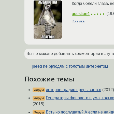
Когда болели глаза, н
question4
(
19.
★★★★★
Ссылка
Вы не можете добавлять комментарии в эту т
←
[need help]людям с толстым интернетом
Похожие темы
интернет радио прерывается
(2012)
Форум
Генераторы фонового шума, только
Форум
(2015)
Есть чо послушать? А если не найд
Форум