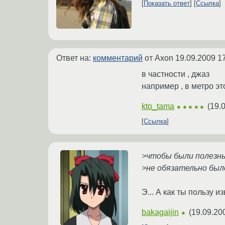
Показать ответ
Ссылка
Ответ на:
комментарий
от Axon
19.09.2009 1
в частности , джаз
например , в метро эт
kto_tama
(
19.
★★★★★
Ссылка
>чтобы были полезн
>не обязательно был
Э... А как ты пользу 
bakagaijin
(
19.09.20
★