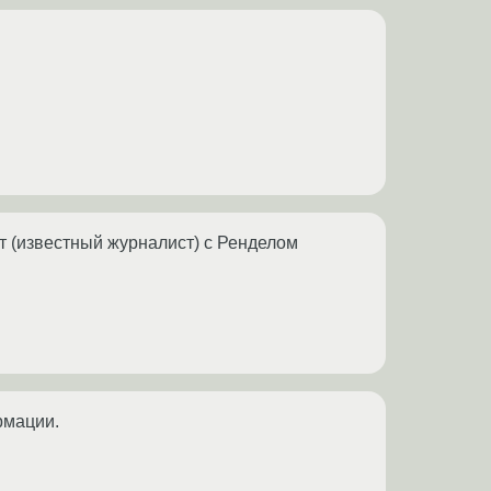
рт (известный журналист) с Ренделом
рмации.