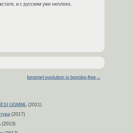
кстати, и с русским уже неплохо.
[gnome] evolution is bonobo-free
→
 ESI UGM96.
(2021)
тура
(2017)
ь
(2013)