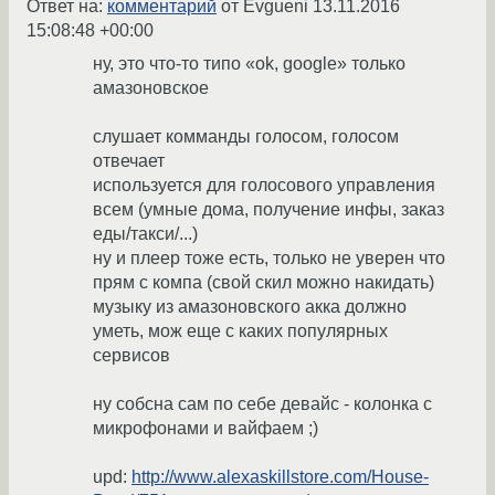
Ответ на:
комментарий
от Evgueni
13.11.2016
15:08:48 +00:00
ну, это что-то типо «ok, google» только
амазоновское
слушает комманды голосом, голосом
отвечает
используется для голосового управления
всем (умные дома, получение инфы, заказ
еды/такси/...)
ну и плеер тоже есть, только не уверен что
прям с компа (свой скил можно накидать)
музыку из амазоновского акка должно
уметь, мож еще с каких популярных
сервисов
ну собсна сам по себе девайс - колонка с
микрофонами и вайфаем ;)
upd:
http://www.alexaskillstore.com/House-