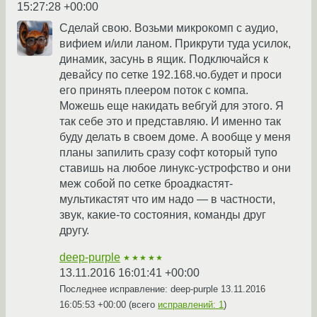
15:27:28 +00:00
Сделай свою. Возьми микрокомп с аудио,
вифием и/или ланом. Прикрути туда усилок,
динамик, засунь в ящик. Подключайся к
девайсу по сетке 192.168.чо.будет и проси
его принять плеером поток с компа.
Можешь еще накидать вебгуй для этого. Я
так себе это и представляю. И именно так
буду делать в своем доме. А вообще у меня
планы запилить сразу софт который тупо
ставишь на любое линукс-устрофство и они
меж собой по сетке броадкастят-
мультикастят что им надо — в частности,
звук, какие-то состояния, команды друг
другу.
deep-purple
★★★★★
13.11.2016 16:01:41 +00:00
Последнее исправление: deep-purple
13.11.2016
16:05:53 +00:00
(всего
исправлений: 1
)