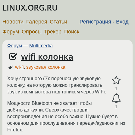
LINUX.ORG.RU
Новости
Галерея
Статьи
Регистрация
-
Вход
Форум
Опросы
Трекер
Поиск
Форум
—
Multimedia
wifi колонка
wi-fi
,
звуковая колонка
Хочу странного (?): переносную звуковую
колонку, на которую можно транслировать
1
звук из компьютера под топиком через WiFi.
Мощности Bluetooth не хватает чтобы
1
добить до кухни. Сверхкачество для
воспроизведения не особо важно. Нужно будет в
основном для прослушивания передач/аудиокниг из
Firefox.