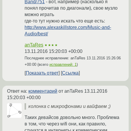
Band/751
- вот, например (насколько я
понял прочитав по диагонали), свое музло
можно играть
где-то тут нужно искать что еще есть:
http://www.alexaskillstore.com/Music-and-
Audio/best/
anTaRes
★★★★
13.11.2016 15:20:03 +00:00
Последнее исправление: anTaRes
13.11.2016 15:26:06
+00:00
(всего
исправлений: 1
)
Показать ответ
Ссылка
Ответ на:
комментарий
от anTaRes
13.11.2016
15:20:03 +00:00
колонка с микрофонами и вайфаем ;)
Таких девайсов довольно много. Проблема
в том, что через wifi они, как правило,
стучатся в интернеты к коммерческим