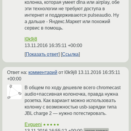
колонка, которая умеет dlna или airplay, обе
эти технологии не требуют доступа в
интернет и поддерживаются pulseaudio. Ну
а дальше - Яндекс.Маркет или похожий
сервис в помощь.
l0k9j8
13.11.2016 16:35:11 +00:00
Показать ответ
Ссылка
Ответ на:
комментарий
от l0k9j8
13.11.2016 16:35:11
+00:00
В общем по ходу дешевле всего chromecast
audio+пассивная колоночка, правда нужна
розетка. Как вариант можно использовать
колонку с возможностью usb-зарядки типа
JBL charge 2 — нужно потестировать.
Evgueni
★★★★★
13.11.2016 16:55:12 +00:00
автор топика