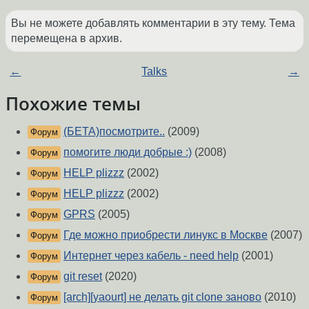
Вы не можете добавлять комментарии в эту тему. Тема
перемещена в архив.
←
Talks
→
Похожие темы
(БЕТА)посмотрите..
(2009)
Форум
помогите люди добрые :)
(2008)
Форум
HELP plizzz
(2002)
Форум
HELP plizzz
(2002)
Форум
GPRS
(2005)
Форум
Где можно приобрести линукс в Москве
(2007)
Форум
Интернет через кабель - need help
(2001)
Форум
git reset
(2020)
Форум
[arch][yaourt] не делать git clone заново
(2010)
Форум