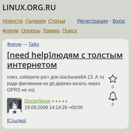
LINUX.ORG.RU
Новости
Галерея
Статьи
Регистрация
-
Вход
Форум
Опросы
Трекер
Поиск
Форум
—
Talks
[need help]людям с толстым
интернетом
плиз, соберите psi+ для slackware64-13. А то
ради фиговинки их git дерево качать через
0
GPRS не хо)
DoctorSinus
★★★★★
0
19.09.2009 14:14:26 +00:00
Ссылка