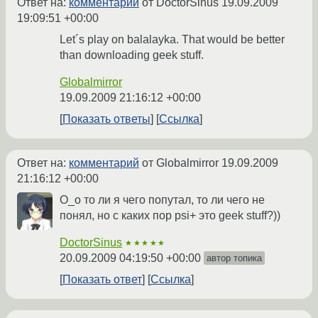
Ответ на:
комментарий
от DoctorSinus
19.09.2009
19:09:51 +00:00
Let´s play on balalayka. That would be better
than downloading geek stuff.
Globalmirror
19.09.2009 21:16:12 +00:00
Показать ответы
Ссылка
Ответ на:
комментарий
от Globalmirror
19.09.2009
21:16:12 +00:00
О_о то ли я чего попутал, то ли чего не
понял, но с каких пор psi+ это geek stuff?))
DoctorSinus
★★★★★
20.09.2009 04:19:50 +00:00
автор топика
Показать ответ
Ссылка