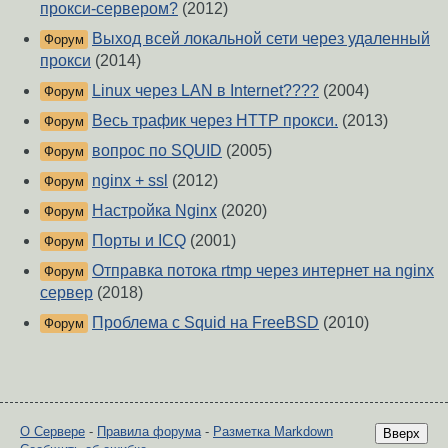
прокси-сервером?
(2012)
Выход всей локальной сети через удаленный
Форум
прокси
(2014)
Linux через LAN в Internet????
(2004)
Форум
Весь трафик через HTTP прокси.
(2013)
Форум
вопрос по SQUID
(2005)
Форум
nginx + ssl
(2012)
Форум
Настройка Nginx
(2020)
Форум
Порты и ICQ
(2001)
Форум
Отправка потока rtmp через интернет на nginx
Форум
сервер
(2018)
Проблема с Squid на FreeBSD
(2010)
Форум
О Сервере
-
Правила форума
-
Разметка Markdown
Вверх