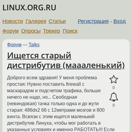
LINUX.ORG.RU
Новости
Галерея
Статьи
Регистрация
-
Вход
Форум
Опросы
Трекер
Поиск
Форум
—
Talks
Ищется старый
дистрибутив (маааленький)
Доброго всем здравия! У меня проблема
простая: Нужно поставить firewall с
0
маскарадом и подсчетом трафика, больше
ничего не надо, но... Свободная
(невиндовая) тачка только одна и до жути
0
старая: 486dx2 66 с 12метрами мозгов и 800
винта. Всвязи с этим ищется маленький
дистрибутив Линуха, чтобы мог работать в
указанных условиях и именно РАБОТАТЬ!!! Если