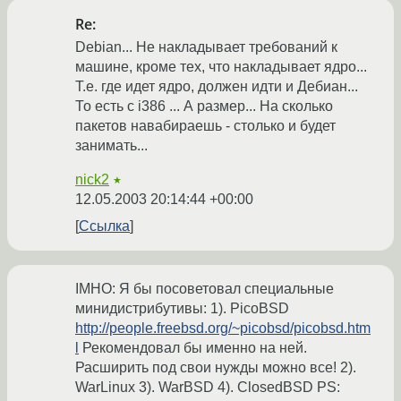
Re:
Debian... Не накладывает требований к
машине, кроме тех, что накладывает ядро...
Т.е. где идет ядро, должен идти и Дебиан...
То есть с i386 ... А размер... На сколько
пакетов навабираешь - столько и будет
занимать...
nick2
★
12.05.2003 20:14:44 +00:00
Ссылка
IMHO: Я бы посоветовал специальные
минидистрибутивы: 1). PicoBSD
http://people.freebsd.org/~picobsd/picobsd.htm
l
Рекомендовал бы именно на ней.
Расширить под свои нужды можно все! 2).
WarLinux 3). WarBSD 4). ClosedBSD PS: