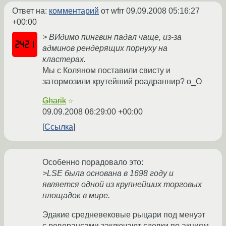
Ответ на:
комментарий
от wfrr
09.09.2008 05:16:27
+00:00
> ВИдимо пингвин падал чаще, из-за
админов рендерящих порнуху на
кластерах.
Мы с Коляном поставили свисту и
затормозили крутейший роадраннир? о_О
Gharik
☆
09.09.2008 06:29:00 +00:00
Ссылка
Особенно порадовало это:
>LSE была основана в 1698 году и
является одной из крупнейших торговых
площадок в мире.
Эдакие средневековые рыцари под менуэт
с реверансами заключают сделки по акциям