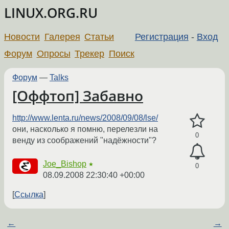
LINUX.ORG.RU
Новости
Галерея
Статьи
Регистрация
-
Вход
Форум
Опросы
Трекер
Поиск
Форум
—
Talks
[Оффтоп] Забавно
http://www.lenta.ru/news/2008/09/08/lse/
они, насколько я помню, перелезли на
0
венду из соображений "надёжности"?
Joe_Bishop
★
0
08.09.2008 22:30:40 +00:00
Ссылка
←
→