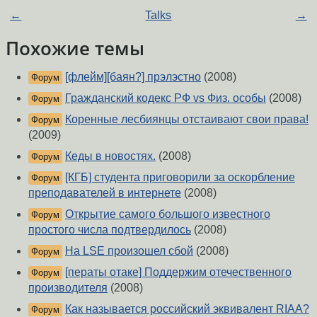
←
Talks
→
Похожие темы
[флейм][баян?] прэлэстно
(2008)
Форум
Гражданский кодекс РФ vs Физ. особы
(2008)
Форум
Коренные лесбиянцы отстаивают свои права!
Форум
(2009)
Кеды в новостях.
(2008)
Форум
[КГБ] студента приговорили за оскорбление
Форум
преподавателей в интернете
(2008)
Открытие самого большого известного
Форум
простого числа подтвердилось
(2008)
На LSE произошел сбой
(2008)
Форум
[ператы отаке] Поддержим отечественного
Форум
производителя
(2008)
Как называется российский эквивалент RIAA?
Форум