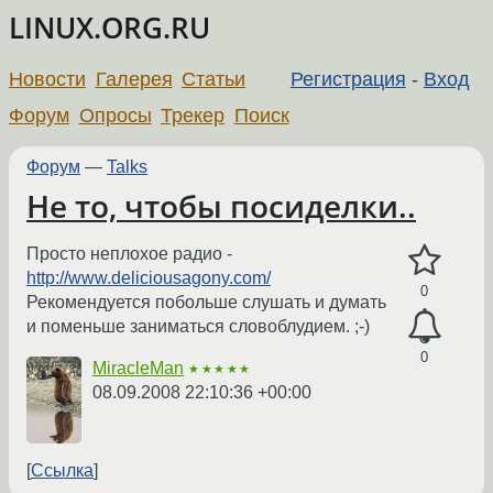
LINUX.ORG.RU
Новости
Галерея
Статьи
Регистрация
-
Вход
Форум
Опросы
Трекер
Поиск
Форум
—
Talks
Не то, чтобы посиделки..
Просто неплохое радио -
http://www.deliciousagony.com/
0
Рекомендуется побольше слушать и думать
и поменьше заниматься словоблудием. ;-)
0
MiracleMan
★★★★★
08.09.2008 22:10:36 +00:00
Ссылка