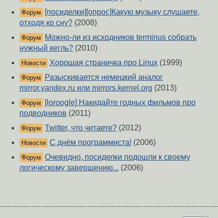
[посиделки][опрос]Какую музыку слушаете,
Форум
отходя ко сну?
(2008)
Можно-ли из исходников terminus собрать
Форум
нужный кегль?
(2010)
Хорошая страничка про Linux
(1999)
Новости
Разыскивается немецкий аналог
Форум
mirror.yandex.ru или mirrors.kernel.org
(2013)
[loroogle] Накидайте годных фильмов про
Форум
подводников
(2011)
Twitter, что читаете?
(2012)
Форум
С днём программиста!
(2006)
Новости
Очевидно, посиделки подошли к своему
Форум
логическому завершению...
(2006)