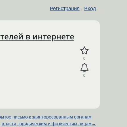
Регистрация
-
Вход
ателей в интернете
0
0
рытое письмо к заинтересованным органам
власти, юридическим и физическим лицам
→