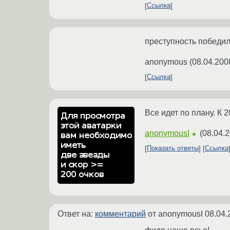
Ссылка
преступность победил
anonymous
(
08.04.200
Ссылка
Все идет по плану. К 
anonymousI
(
08.04.2
★
Показать ответы
Ссылка
Ответ на:
комментарий
от anonymousI
08.04.