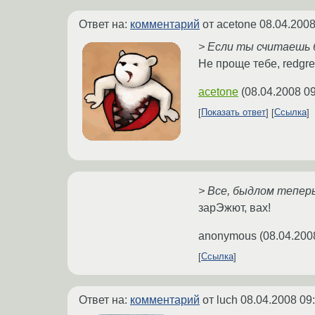
Ответ на:
комментарий
от acetone
08.04.2008
> Если ты считаешь
Не проще тебе, redgr
acetone
(
08.04.2008 09
Показать ответ
Ссылка
> Все, быдлом тепер
зарЭжют, вах!
anonymous
(
08.04.200
Ссылка
Ответ на:
комментарий
от luch
08.04.2008 09