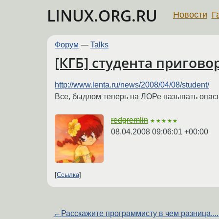
LINUX.ORG.RU
Новости
Г
Форум
—
Talks
[КГБ] студента пригов
http://www.lenta.ru/news/2008/04/08/student/
Все, быдлом теперь на ЛОРе называть опасн
redgremlin
★★★★★
08.04.2008 09:06:01 +00:00
Ссылка
←
Расскажите программисту в чем разница....