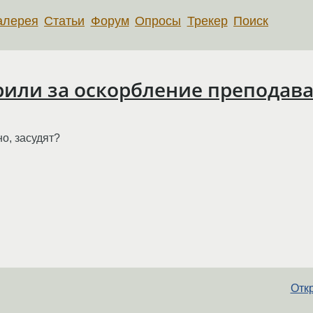
алерея
Статьи
Форум
Опросы
Трекер
Поиск
орили за оскорбление преподав
о, засудят?
Отк