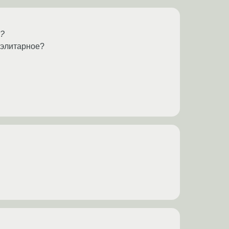
ы?
 элитарное?