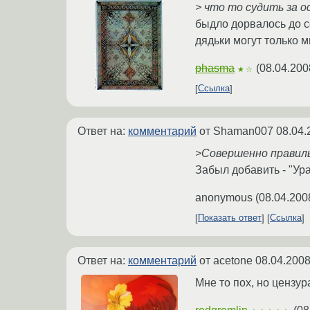
> что то судить за о
быдло дорвалось до с
дядьки могут только м
phasma
(
08.04.200
★☆
Ссылка
Ответ на:
комментарий
от Shaman007
08.04.
>Совершенно правиль
Забыл добавить - "Ура
anonymous
(
08.04.200
Показать ответ
Ссылка
Ответ на:
комментарий
от acetone
08.04.2008
Мне то пох, но цензур