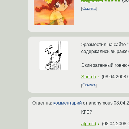
redgremlin
(
08
★★★★★
Ссылка
>разместил на сайте "
содержались выражен
Экий затейный говнюк.
Sun-ch
(
08.04.2008 
☆
Ссылка
Ответ на:
комментарий
от anonymous
08.04.
КГБ?
alpmild
(
08.04.2008 
★