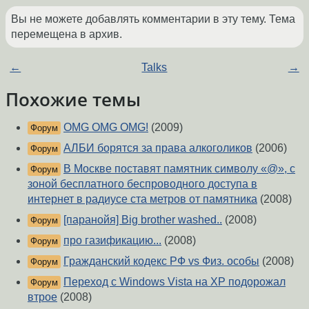
Вы не можете добавлять комментарии в эту тему. Тема
перемещена в архив.
←
Talks
→
Похожие темы
OMG OMG OMG!
(2009)
Форум
АЛБИ борятся за права алкоголиков
(2006)
Форум
В Москве поставят памятник символу «@», с
Форум
зоной бесплатного беспроводного доступа в
интернет в радиусе ста метров от памятника
(2008)
[паранойя] Big brother washed..
(2008)
Форум
про газификацию...
(2008)
Форум
Гражданский кодекс РФ vs Физ. особы
(2008)
Форум
Переход с Windows Vista на XP подорожал
Форум
втрое
(2008)