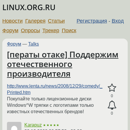
LINUX.ORG.RU
Новости
Галерея
Статьи
Регистрация
-
Вход
Форум
Опросы
Трекер
Поиск
Форум
—
Talks
[ператы отаке] Поддержим
отечественного
производителя
http://www.lenta.ru/news/2008/12/29/comedy/_
Printed.htm
0
Покупайте только лицензионные диски
Windows^W тряпки с логотипами только
известных отечественных брендов!
0
Karapuz
★★★★★