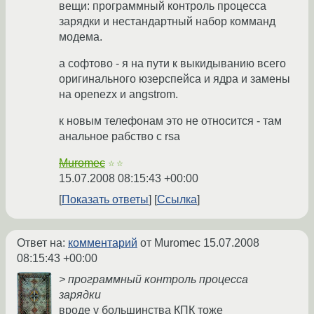
вещи: программный контроль процесса
зарядки и нестандартный набор комманд
модема.
а софтово - я на пути к выкидыванию всего
оригинального юзерспейса и ядра и замены
на openezx и angstrom.
к новым телефонам это не относится - там
анальное рабство с rsa
Muromec
☆☆
15.07.2008 08:15:43 +00:00
Показать ответы
Ссылка
Ответ на:
комментарий
от Muromec
15.07.2008
08:15:43 +00:00
> программный контроль процесса
зарядки
вроде у большинства КПК тоже