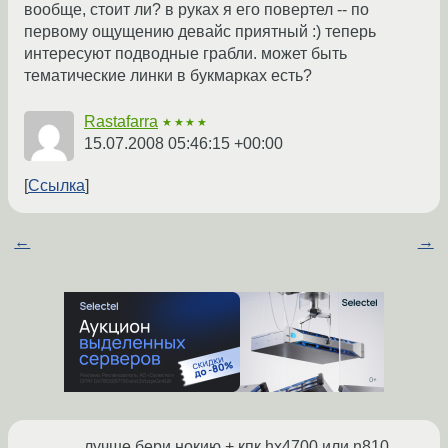
вообще, стоит ли? в руках я его повертел -- по
первому ощущению девайс приятный :) теперь
интересуют подводные грабли. может быть
тематические линки в букмарках есть?
Rastafarra
★★★★
15.07.2008 05:46:15 +00:00
Ссылка
←
→
лучше бери нокию + кпк hx4700 или n810.