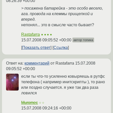
08:26:39 +00:00
> посажена батарейка - это особо весело,
ага. провода на клеммы прищепкой и
вперед.
непонял... это в смысле часто бывает?
Rastafarra
★★★★
15.07.2008 09:05:52 +00:00
автор топика
Показать ответ
Ссылка
Ответ на:
комментарий
от Rastafarra
15.07.2008
09:05:52 +00:00
если ты что-то усиленно ковыряешь в рутфс
телефона ( например инитскрипты ), то рано
или поздно случается. я уже так два раза
ловился
Muromec
☆☆
15.07.2008 09:24:16 +00:00