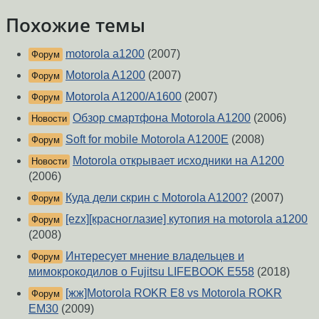
Похожие темы
motorola a1200
(2007)
Форум
Motorola A1200
(2007)
Форум
Motorola A1200/A1600
(2007)
Форум
Обзор смартфона Motorola A1200
(2006)
Новости
Soft for mobile Motorola A1200E
(2008)
Форум
Motorola открывает исходники на A1200
Новости
(2006)
Куда дели скрин с Motorola A1200?
(2007)
Форум
[ezx][красноглазие] кутопия на motorola a1200
Форум
(2008)
Интересует мнение владельцев и
Форум
мимокрокодилов о Fujitsu LIFEBOOK E558
(2018)
[жж]Motorola ROKR E8 vs Motorola ROKR
Форум
EM30
(2009)