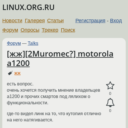
LINUX.ORG.RU
Новости
Галерея
Статьи
Регистрация
-
Вход
Форум
Опросы
Трекер
Поиск
Форум
—
Talks
[жж][2Muromec?] motorola
a1200
жж
есть вопрос.
очень хочется получить мнение владельцев
0
a1200 и прочих смартов под лялихом о
функциональности.
0
где-то видел линк на то, что кутопия отлично
на него натягивается.