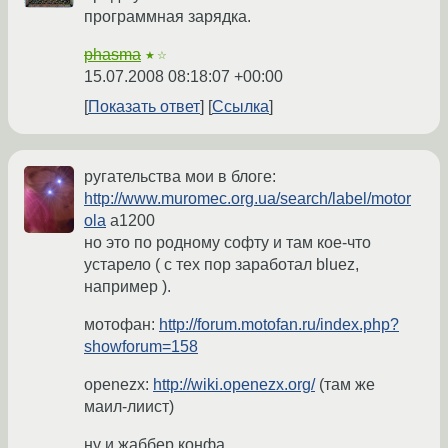
программная зарядка.
phasma
★☆
15.07.2008 08:18:07 +00:00
Показать ответ
Ссылка
ругательства мои в блоге:
http://www.muromec.org.ua/search/label/motor
ola
a1200
но это по родному софту и там кое-что
устарело ( с тех пор заработал bluez,
например ).
мотофан:
http://forum.motofan.ru/index.php?
showforum=158
openezx:
http://wiki.openezx.org/
(там же
маил-лиист)
ну и жаббер конфа