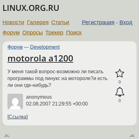
LINUX.ORG.RU
Новости
Галерея
Статьи
Регистрация
-
Вход
Форум
Опросы
Трекер
Поиск
Форум
—
Development
motorola a1200
У меня такой вопрос-возможно ли писать
программы под линукс на мотороле?и есть
0
ли они где-нибудь?
anonymous
0
02.08.2007 21:29:55 +00:00
Ссылка
←
→