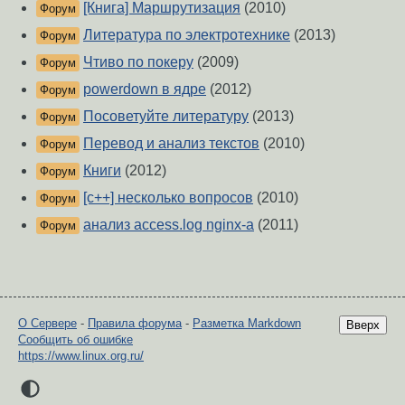
[Книга] Маршрутизация
(2010)
Форум
Литература по электротехнике
(2013)
Форум
Чтиво по покеру
(2009)
Форум
powerdown в ядре
(2012)
Форум
Посоветуйте литературу
(2013)
Форум
Перевод и анализ текстов
(2010)
Форум
Книги
(2012)
Форум
[c++] несколько вопросов
(2010)
Форум
анализ access.log nginx-a
(2011)
Форум
О Сервере
-
Правила форума
-
Разметка Markdown
Вверх
Сообщить об ошибке
https://www.linux.org.ru/