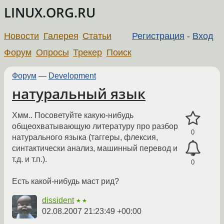
LINUX.ORG.RU
Новости
Галерея
Статьи
Регистрация
-
Вход
Форум
Опросы
Трекер
Поиск
Форум
—
Development
натуральный язык
Хмм.. Посоветуйте какую-нибудь
общеохватывающую литературу про разбор
0
натурального языка (таггеры, флексия,
синтактически анализ, машинный перевод и
т.д. и т.п.).
0
Есть какой-нибудь маст рид?
dissident
★★
02.08.2007 21:23:49 +00:00