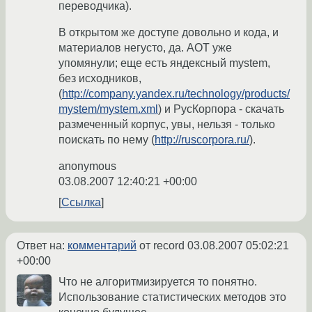
переводчика).
В открытом же доступе довольно и кода, и
материалов негусто, да. AOT уже
упомянули; еще есть яндексный mystem,
без исходников,
(
http://company.yandex.ru/technology/products/
mystem/mystem.xml
) и РусКорпора - скачать
размеченный корпус, увы, нельзя - только
поискать по нему (
http://ruscorpora.ru/
).
anonymous
03.08.2007 12:40:21 +00:00
Ссылка
Ответ на:
комментарий
от record
03.08.2007 05:02:21
+00:00
Что не алгоритмизируется то понятно.
Использование статистических методов это