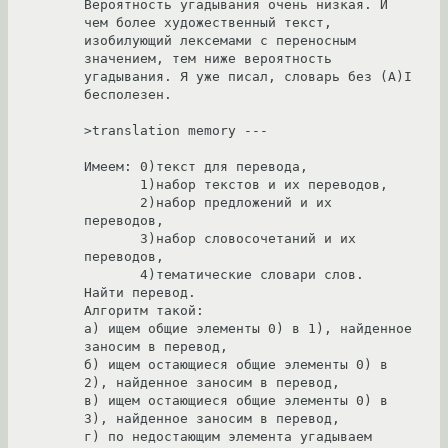
Вероятность угадывания очень низкая. И 
чем более художественный текст, 
изобилующий лексемами с переносным 
значением, тем ниже вероятность 
угадывания. Я уже писал, словарь без (A)I 
бесполезен.

>translation memory --- 

Имеем: 0)текст для перевода, 

       1)набор текстов и их переводов,

       2)набор предложений и их 
переводов,

       3)набор словосочетаний и их 
переводов,

       4)тематические словари слов.

Найти перевод.

Алгоритм такой:

a) ищем общие элементы 0) в 1), найденное 
заносим в перевод, 

б) ищем остающиеся общие элементы 0) в 
2), найденное заносим в перевод, 

в) ищем остающиеся общие элементы 0) в 
3), найденное заносим в перевод,

г) по недостающим элемента угадываем 