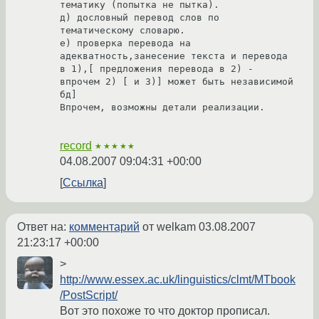
тематику (попытка не пытка).

д) дословный перевод слов по 
тематическому словарю. 

е) проверка перевода на 
адекватность,занесение текста и перевода 
в 1),[ предложения перевода в 2) - 
впрочем 2) [ и 3)] может быть независимой 
бд]

Впрочем, возможны детали реализации.

record
★★★★★
04.08.2007 09:04:31 +00:00
Ссылка
Ответ на:
комментарий
от welkam
03.08.2007
21:23:17 +00:00
>
http://www.essex.ac.uk/linguistics/clmt/MTbook
/PostScript/
Вот это похоже то что доктор прописал.