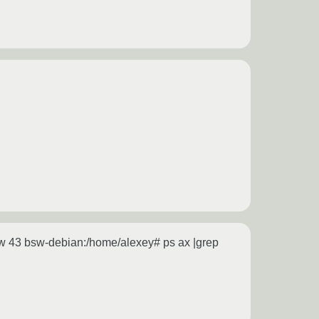
 -w 43 bsw-debian:/home/alexey# ps ax |grep