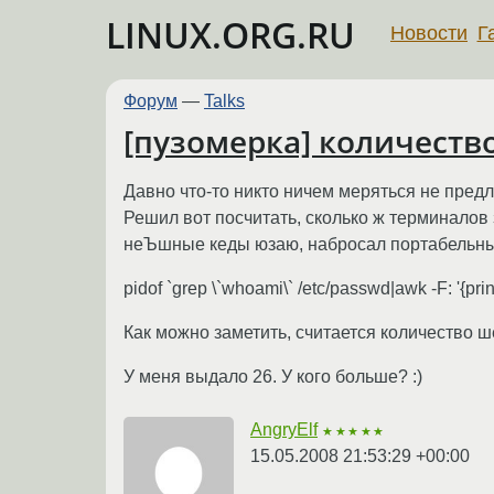
LINUX.ORG.RU
Новости
Г
Форум
—
Talks
[пузомерка] количест
Давно что-то никто ничем меряться не предл
Решил вот посчитать, сколько ж терминалов 
неЪшные кеды юзаю, набросал портабельны
pidof `grep \`whoami\` /etc/passwd|awk -F: '{prin
Как можно заметить, считается количество ш
У меня выдало 26. У кого больше? :)
AngryElf
★★★★★
15.05.2008 21:53:29 +00:00