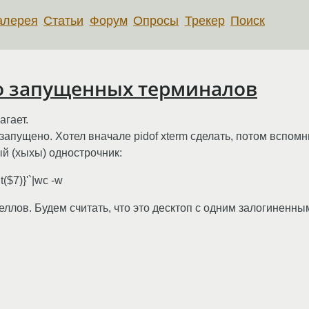
алерея
Статьи
Форум
Опросы
Трекер
Поиск
во запущенных терминалов
агает.
запущено. Хотел вначале pidof xterm сделать, потом вспомни
й (хыхы) однострочник:
t($7)}'`|wc -w
еллов. Будем считать, что это десктоп с одним залогиненны