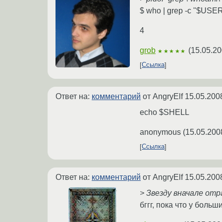
$ who | grep -c "$USER
4
grob
(
15.05.20
★★★★★
Ссылка
Ответ на:
комментарий
от AngryElf
15.05.200
echo $SHELL
anonymous
(
15.05.200
Ссылка
Ответ на:
комментарий
от AngryElf
15.05.200
> Звезду вначале отр
бггг, пока что у боль