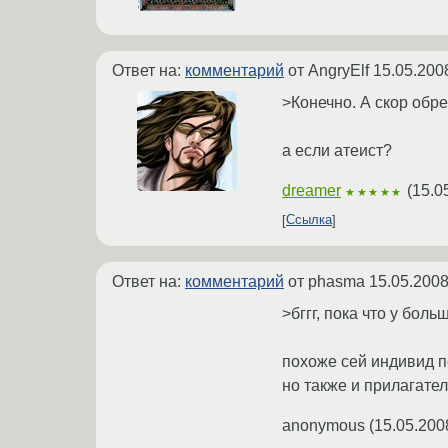
Ответ на:
комментарий
от AngryElf
15.05.200
>Конечно. А скор обр
а если атеист?
dreamer
(
15.0
★★★★★
Ссылка
Ответ на:
комментарий
от phasma
15.05.2008
>бггг, пока что у бол
похоже сей индивид п
но также и прилагател
anonymous
(
15.05.200