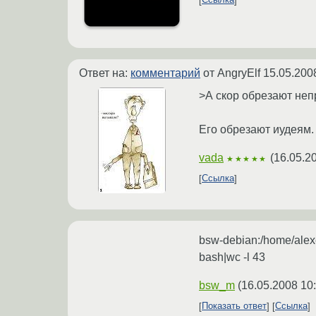
Ссылка
Ответ на:
комментарий
от AngryElf
15.05.200
>А скор обрезают не
Его обрезают иудеям. 
vada
(
16.05.2
★★★★★
Ссылка
bsw-debian:/home/alexey
bash|wc -l 43
bsw_m
(
16.05.2008 10
Показать ответ
Ссылка