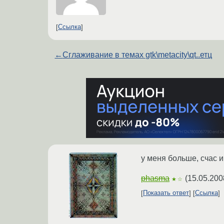
Ссылка
←
Сглаживание в темах gtk\metacity\qt..етц
у меня больше, счас и
phasma
(
15.05.200
★☆
Показать ответ
Ссылка