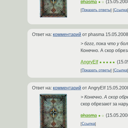
phasma
(
15.05.200
★☆
Показать ответы
Ссылка
Ответ на:
комментарий
от phasma
15.05.2008
> бггг, пока что у б
Конечно. А скор обре
AngryElf
(
15.0
★★★★★
Показать ответы
Ссылка
Ответ на:
комментарий
от AngryElf
15.05.200
> Конечно. А скор об
скор обрезают за нар
phasma
(
15.05.200
★☆
Ссылка