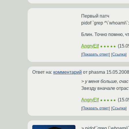
Первый патч
pidof `grep ^\`whoami\`:
Блин. Точно помню, ч
AngryElf
(
15.0
★★★★★
Показать ответ
Ссылка
Ответ на:
комментарий
от phasma
15.05.2008
> у меня больше, счас
Звезду вначале отрас
AngryElf
(
15.0
★★★★★
Показать ответ
Ссылка
> pidof `grep \`whoami\`