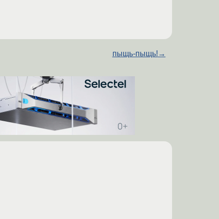
пыщь-пыщь!
→