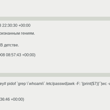
8 22:30:30 +00:00
признанным гениям.
В детстве.
008 08:57:43 +00:00
)
# pidof `grep \`whoami\` /etc/passwd|awk -F: '{print($7)}'`|wc
:36:46 +00:00
)