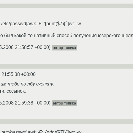
 /etc/passwd|awk -F: '{print($7)}'`|wc -w
то был какой-то нативный способ получения юзерского шелла
5.2008 21:58:57 +00:00
)
автор топика
 21:55:38 +00:00
 им тебе по лбу счелкну.
ти, сссынок.
5.2008 21:59:38 +00:00
)
автор топика
 /etc/passwd|awk -F: '{print($7)}'`|wc -w