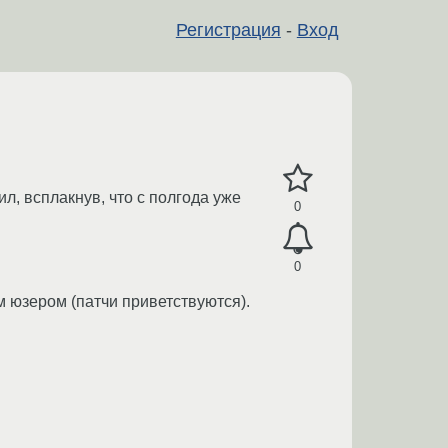
Регистрация
-
Вход
л, всплакнув, что с полгода уже
0
0
м юзером (патчи приветствуются).