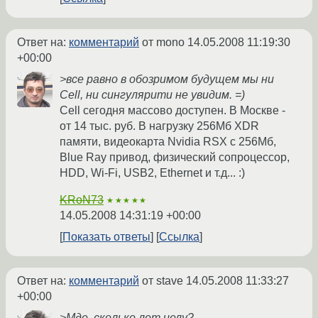
Ответ на:
комментарий
от mono
14.05.2008 11:19:30
+00:00
>все равно в обозримом будущем мы ни
Cell, ни сингулярити не увидим. =)
Cell сегодня массово доступен. В Москве -
от 14 тыс. руб. В нагрузку 256Мб XDR
памяти, видеокарта Nvidia RSX с 256Мб,
Blue Ray привод, физический сопроцессор,
HDD, Wi-Fi, USB2, Ethernet и т.д... :)
KRoN73
★★★★★
14.05.2008 14:31:19 +00:00
Показать ответы
Ссылка
Ответ на:
комментарий
от stave
14.05.2008 11:33:27
+00:00
>Мде, сколько лет целу?