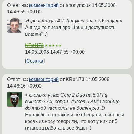
Ответ на:
комментарий
от anonymous
14.05.2008
14:46:55 +00:00
>Про видяху - 4.2, Линуксу она недоступна
А я где-то писал про Linux и доступность
видяхи? :)
KRoN73
★★★★★
14.05.2008 14:47:55 +00:00
Ссылка
Ответ на:
комментарий
от KRoN73
14.05.2008
14:46:16 +00:00
> сколько у нас Core 2 Duo на 5.3ГГц
выдаст? Ах, сорри, Интел и AMD вообще
до такой частоты не дотянули :D
Ну как бы они такое и не обещали, а япошки
кровь из носу говорили, что вот у них от 5
гигагерц работать все будет :)