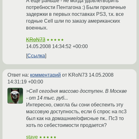
А ещё раньше - не могда удовлетворить
потребности Пентагона :) Были приличные
задержки в первых поставках PS3, т.к. все
годные Cell шли по заказу американских
военных.
KRoN73
★★★★★
14.05.2008 14:34:52 +00:00
Ссылка
Ответ на:
комментарий
от KRoN73
14.05.2008
14:31:19 +00:00
>Cell сегодня массово доступен. В Москве
- от 14 тыс. руб...
Интересно, смогла бы сони обеспеить эту
массовую доступность, если б спрос на пс3
был как на домашние/офисные пк.. Пс3 то
хоть по себестоимости продается?
stave
★★★★★