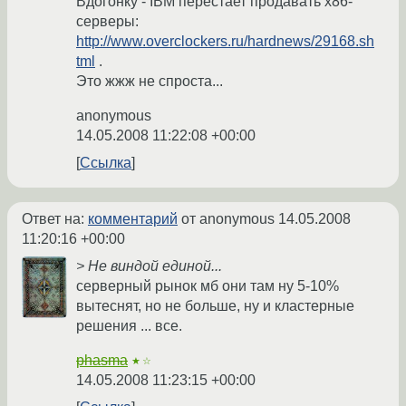
Вдогонку - IBM перестает продавать х86-
серверы:
http://www.overclockers.ru/hardnews/29168.sh
tml
.
Это жжж не спроста...
anonymous
14.05.2008 11:22:08 +00:00
Ссылка
Ответ на:
комментарий
от anonymous
14.05.2008
11:20:16 +00:00
> Не виндой единой...
серверный рынок мб они там ну 5-10%
вытеснят, но не больше, ну и кластерные
решения ... все.
phasma
★☆
14.05.2008 11:23:15 +00:00