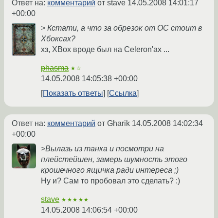
Ответ на:
комментарий
от stave
14.05.2008 14:01:17
+00:00
> Кстати, а что за обрезок от ОС стоит в
Хбоксах?
хз, XBox вроде был на Celeron'ах ...
phasma
★☆
14.05.2008 14:05:38 +00:00
Показать ответы
Ссылка
Ответ на:
комментарий
от Gharik
14.05.2008 14:02:34
+00:00
>Вылазь из танка и посмотри на
плейстейшен, замерь шумность этого
крошечного ящичка ради интереса ;)
Ну и? Сам то пробовал это сделать? :)
stave
★★★★★
14.05.2008 14:06:54 +00:00