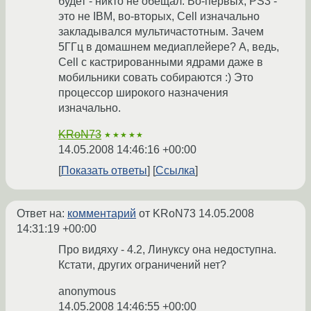
будет - никто не обещал. Во-первых, PS3 -
это не IBM, во-вторых, Cell изначально
закладывался мультичастотным. Зачем
5ГГц в домашнем медиаплейере? А, ведь,
Cell с кастрированными ядрами даже в
мобильники совать собираются :) Это
процессор широкого назначения
изначально.
KRoN73
★★★★★
14.05.2008 14:46:16 +00:00
Показать ответы
Ссылка
Ответ на:
комментарий
от KRoN73
14.05.2008
14:31:19 +00:00
Про видяху - 4.2, Линуксу она недоступна.
Кстати, других ограничений нет?
anonymous
14.05.2008 14:46:55 +00:00