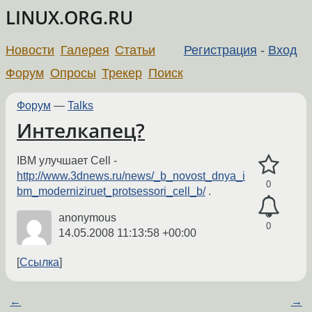
LINUX.ORG.RU
Новости
Галерея
Статьи
Регистрация
-
Вход
Форум
Опросы
Трекер
Поиск
Форум
—
Talks
Интелкапец?
IBM улучшает Cell -
http://www.3dnews.ru/news/_b_novost_dnya_i
0
bm_moderniziruet_protsessori_cell_b/
.
anonymous
0
14.05.2008 11:13:58 +00:00
Ссылка
←
→