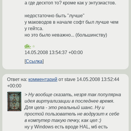
а где десктоп то? кроме как у энтузиастов.
недостаточно быть "лучше"
у маководов в начале софт был лучше чем
у гейтса.
но это было неважно... (большинству)
dk-
☆
14.05.2008 13:54:37 +00:00
Ссылка
Ответ на:
комментарий
от stave
14.05.2008 13:52:44
+00:00
> Ну вообще сказать, незря так популярна
идея виртуализации в последнее время.
Для цела - это реальный шанс. Ну и
простой пользователь не водрузит к себе
в компутер такую печку, как цел :)
ну у Windows есть вроде HAL, мб есть