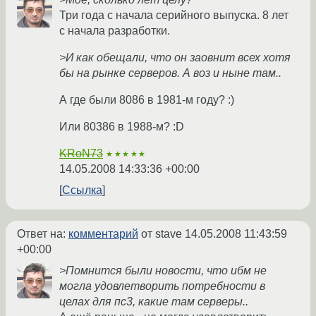
Три года с начала серийного выпуска. 8 лет
с начала разработки.
>И как обещали, что он заовнит всех хотя
бы на рынке серверов. А воз и ныне там..
А где были 8086 в 1981-м году? :)
Или 80386 в 1988-м? :D
KRoN73
★★★★★
14.05.2008 14:33:36 +00:00
Ссылка
Ответ на:
комментарий
от stave
14.05.2008 11:43:59
+00:00
>Помнится были новости, что ибм не
могла удовлетворить потребности в
целах для пс3, какие там серверы..