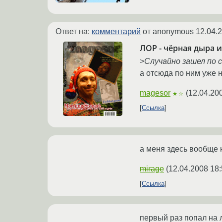
Ответ на:
комментарий
от anonymous
12.04.
ЛОР - чёрная дыра 
>Случайно зашел по 
а отсюда по ним уже не
magesor
(
12.04.20
★☆
Ссылка
а меня здесь вообще н
mirage
(
12.04.2008 18:
Ссылка
первый раз попал на л