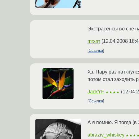
Экстрасенсы во сне на
mrxrrr
(
12.04.2008 18:4
Ссылка
Хз. Пару раз наткнул
потом стал заходить р
JackYF
(
12.04.
★★★★
Ссылка
А я помню. Я тогда (в
abraziv_whiskey
★★★