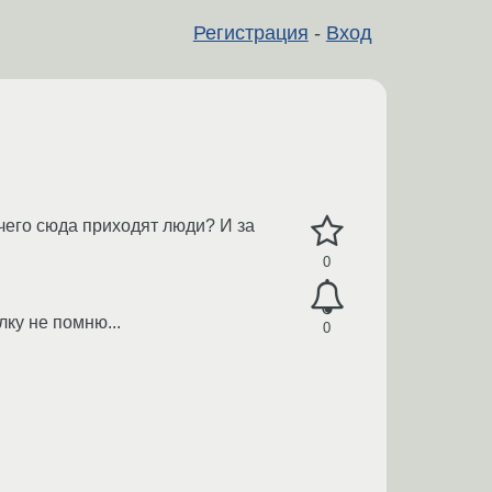
Регистрация
-
Вход
 чего сюда приходят люди? И за
0
лку не помню...
0