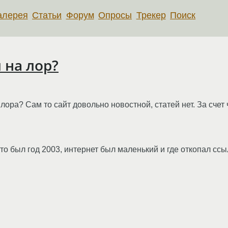
алерея
Статьи
Форум
Опросы
Трекер
Поиск
 на лор?
 лора? Сам то сайт довольно новостной, статей нет. За счет
это был год 2003, интернет был маленький и где откопал ссы