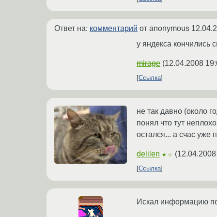
Ответ на:
комментарий
от anonymous
12.04.
у яндекса кончились 
mirage
(
12.04.2008 19:
Ссылка
не так давно (около г
понял что тут неплохо
остался... а счас уже 
delilen
(
12.04.2008
★☆
Ссылка
Искал информацию по 