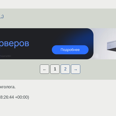
:)
←
1
2
→
нголога.
8:26:44 +00:00
)