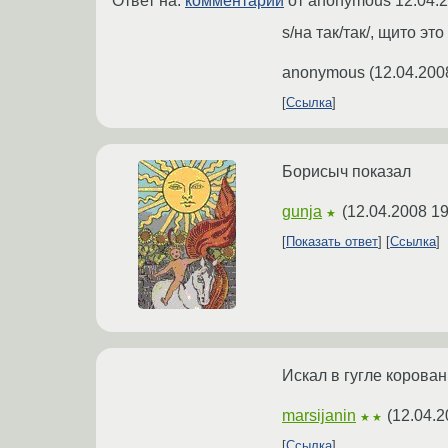
Ответ на:
комментарий
от anonymous
12.04.
s/на так/так/, щито это
anonymous
(
12.04.200
Ссылка
Борисыч показал
gunja
(
12.04.2008 19
★
Показать ответ
Ссылка
Искал в гугле корован
marsijanin
(
12.04.2
★★
Ссылка