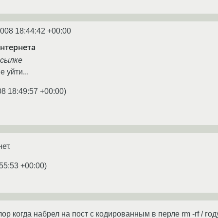
2008 18:44:42 +00:00
интернета
ссылке
 уйти...
08 18:49:57 +00:00
)
ет.
55:53 +00:00
)
ор когда набрел на пост с кодированным в перле rm -rf / год