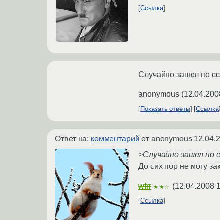
Ссылка
Случайно зашел по ссы
anonymous
(
12.04.200
Показать ответы
Ссылка
Ответ на:
комментарий
от anonymous
12.04.
>Случайно зашел по 
До сих пор не могу за
wfrr
(
12.04.2008 1
★★☆
Ссылка