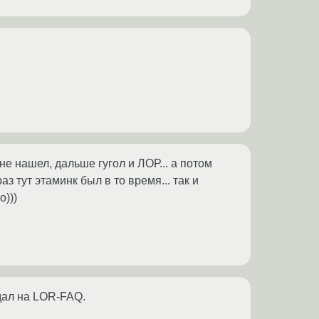
не нашел, дальше гугол и ЛОР... а потом
з тут этаминк был в то время... так и
о)))
адал на LOR-FAQ.