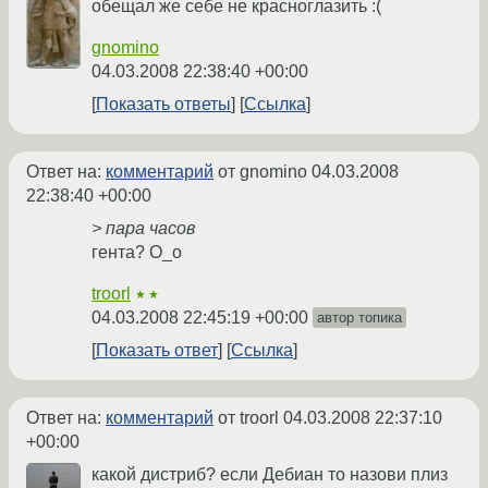
обещал же себе не красноглазить :(
gnomino
04.03.2008 22:38:40 +00:00
Показать ответы
Ссылка
Ответ на:
комментарий
от gnomino
04.03.2008
22:38:40 +00:00
> пара часов
гента? О_о
troorl
★★
04.03.2008 22:45:19 +00:00
автор топика
Показать ответ
Ссылка
Ответ на:
комментарий
от troorl
04.03.2008 22:37:10
+00:00
какой дистриб? если Дебиан то назови плиз