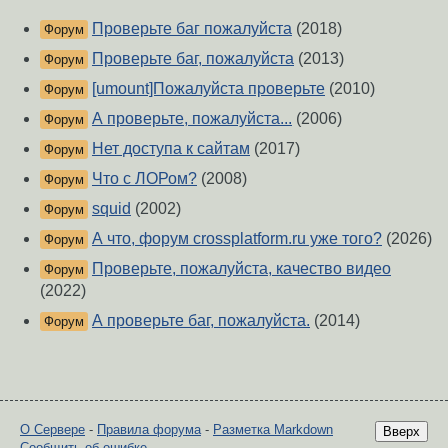
Проверьте баг пожалуйста
(2018)
Форум
Проверьте баг, пожалуйста
(2013)
Форум
[umount]Пожалуйста проверьте
(2010)
Форум
А проверьте, пожалуйста...
(2006)
Форум
Нет доступа к сайтам
(2017)
Форум
Что с ЛОРом?
(2008)
Форум
squid
(2002)
Форум
А что, форум crossplatform.ru уже того?
(2026)
Форум
Проверьте, пожалуйста, качество видео
Форум
(2022)
А проверьте баг, пожалуйста.
(2014)
Форум
О Сервере
-
Правила форума
-
Разметка Markdown
Вверх
Сообщить об ошибке