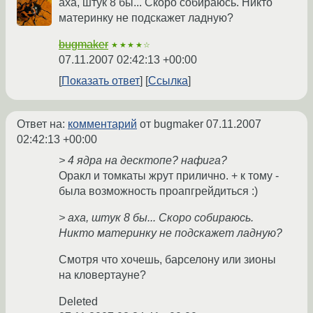
аха, штук 8 бы... Скоро собираюсь. Никто
материнку не подскажет ладную?
bugmaker
★★★★☆
07.11.2007 02:42:13 +00:00
Показать ответ
Ссылка
Ответ на:
комментарий
от bugmaker
07.11.2007
02:42:13 +00:00
> 4 ядра на десктопе? нафига?
Оракл и томкаты жрут прилично. + к тому -
была возможность проапгрейдиться :)
> аха, штук 8 бы... Скоро собираюсь.
Никто материнку не подскажет ладную?
Смотря что хочешь, барселону или зионы
на кловертауне?
Deleted