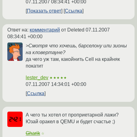
07.11.2007 08:34:41 +00:00
Показать ответ
Ссылка
Ответ на:
комментарий
от Deleted
07.11.2007
08:34:41 +00:00
>Смотря что хочешь, барселону или зионы
на кловертауне?
да чего уж там, какойнить Cell на крайняк
покатит
lester_dev
★★★★★
07.11.2007 14:34:01 +00:00
Ссылка
А чего ты хотел от проприетарной лажи?
Юзай оракел в QEMU и будет счастье ;)
Gharik
☆