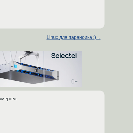
Linux для параноика :)
→
нумером.