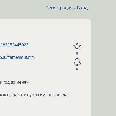
Регистрация
-
Вход
=1183152445023
0
spb.ru/frame/nout.htm
0
и год до меня?
 как по работе нужна именно венда.