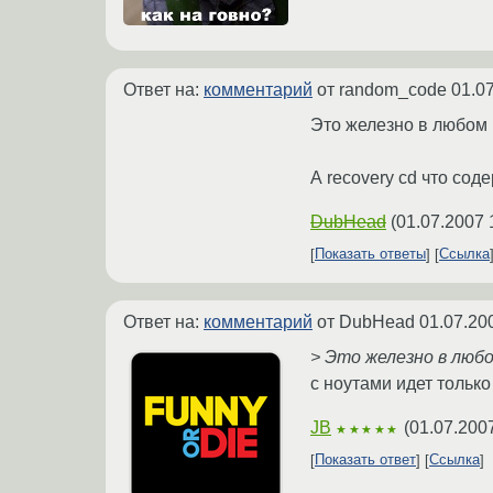
Ответ на:
комментарий
от random_code
01.0
Это железно в любом 
А recovery cd что со
DubHead
(
01.07.2007 
Показать ответы
Ссылка
Ответ на:
комментарий
от DubHead
01.07.20
> Это железно в люб
с ноутами идет тольк
JB
(
01.07.200
★★★★★
Показать ответ
Ссылка