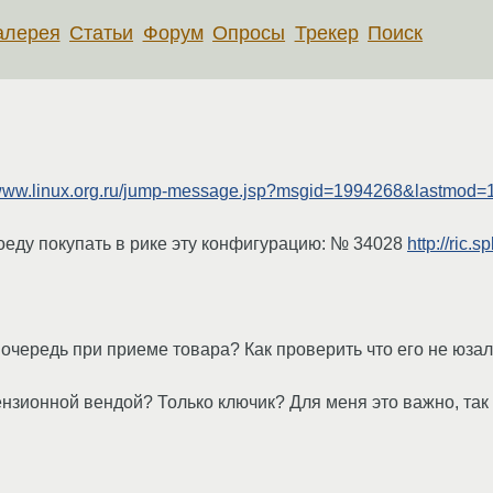
алерея
Статьи
Форум
Опросы
Трекер
Поиск
/www.linux.org.ru/jump-message.jsp?msgid=1994268&lastmod
поеду покупать в рике эту конфигурацию: № 34028
http://ric.
очередь при приеме товара? Как проверить что его не юзал
ензионной вендой? Только ключик? Для меня это важно, так