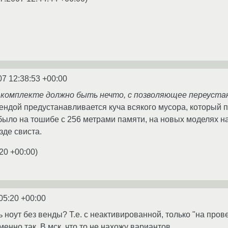
07 12:38:53 +00:00
в комплекте должно быть нечто, с позволяющее переуст
вендой предустанавливается куча всякого мусора, который 
 было на тошибе с 256 метрами памяти, на новых моделях н
зде свиста.
:20 +00:00
)
05:20 +00:00
ь ноут без венды? Т.е. с неактивированной, только "на пров
енно так. В мск. что то не нахожу вариантов.