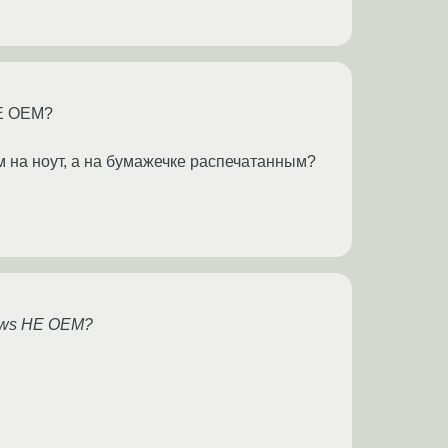
HE OEM?
м на ноут, а на бумажечке распечатанным?
ows HE OEM?