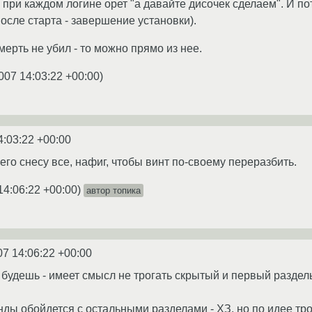
 при каждом логине орет "а давайте дисочек сделаем". И по
осле старта - завершение установки).
ерть не убил - то можно прямо из нее.
007 14:03:22 +00:00
)
4:03:22 +00:00
сего снесу все, нафиг, чтобы винт по-своему переразбить.
14:06:22 +00:00
)
автор топика
07 14:06:22 +00:00
 будешь - имеет смысл не трогать скрытый и первый раздел
нды обойдется с остальными разделами - ХЗ, но по идее тро