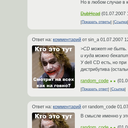
Но в любом случае в 
DubHead
(
01.07.2007 
Показать ответы
Ссылка
Ответ на:
комментарий
от sin_a
01.07.2007 1
>CD может не быть. Н
и куда можно бекапи
У dell CD есть, но пр
дистрибутива (остальн
random_code
(
01.0
★★
Показать ответ
Ссылка
Ответ на:
комментарий
от random_code
01.0
В смысле именно у это
random_code
(
01.0
★★