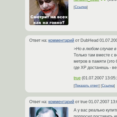
Ссылка
Ответ на:
комментарий
от DubHead
01.07.20
>Но в любом случае 
Только там вместе с 
метров в памяти (это
где XP достанешь - ве
true
(
01.07.2007 13:05
Показать ответ
Ссылка
Ответ на:
комментарий
от true
01.07.2007 13:
А у вас реально купит
попросил поставить им