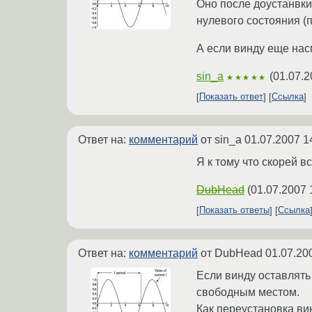
Оно после доустанвки
нулевого состояния (п
А если винду еще насм
sin_a
(
01.07.2
★★★★★
Показать ответ
Ссылка
Ответ на:
комментарий
от sin_a
01.07.2007 1
Я к тому что скорей в
DubHead
(
01.07.2007 
Показать ответы
Ссылка
Ответ на:
комментарий
от DubHead
01.07.20
Если винду оставлять
свободным местом.
Как переустановка ви