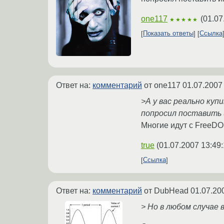
one117
(
01.07
★★★★★
Показать ответы
Ссылка
Ответ на:
комментарий
от one117
01.07.2007
>А у вас реально куп
попросил поставить 
Многие идут с FreeDO
true
(
01.07.2007 13:49
Ссылка
Ответ на:
комментарий
от DubHead
01.07.20
> Но в любом случае