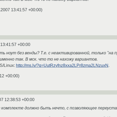
.2007 13:41:57 +00:00
)
 13:41:57 +00:00
ить ноут без венды? Т.е. с неактивированной, только "на 
именно так. В мск. что то не нахожу вариантов.
S/Linux:
http://ms.lv/?q=UutRzyfnz8xxa2LPr8zma2LNzuxN
.
:12 +00:00
)
07 12:38:53 +00:00
 в комплекте должно быть нечто, с позволяющее переуст