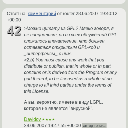
Ответ на:
комментарий
от router
28.06.2007 19:40:12
+00:00
>Можно цитату из GPL? Мягко говоря, я
не специалист, но из всех обсуждений GPL
сложилось впечатление, что должен
оставаться открытым GPL-код и
_интерфейсы_ с ним.
>2.b) You must cause any work that you
distribute or publish, that in whole or in part
contains or is derived from the Program or any
part thereof, to be licensed as a whole at no
charge to all third parties under the terms of
this License.
А вы, вероятно, имеете в виду LGPL,
которая не является "вирусной".
Davidov
★★★★
28.06.2007 19:47:55 +00:00
автор топика