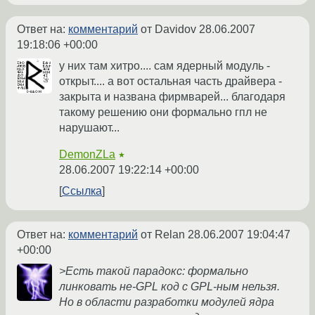
Ответ на:
комментарий
от Davidov
28.06.2007
19:18:06 +00:00
у них там хитро.... сам ядерный модуль -
открыт.... а вот остальная часть драйвера -
закрыта и названа фирмварей... благодаря
такому решению они формально гпл не
нарушают...
DemonZLa
★
28.06.2007 19:22:14 +00:00
Ссылка
Ответ на:
комментарий
от Relan
28.06.2007 19:04:47
+00:00
>Есть такой парадокс: формально
линковать не-GPL код с GPL-ным нельзя.
Но в области разработки модулей ядра