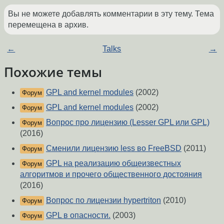
Вы не можете добавлять комментарии в эту тему. Тема
перемещена в архив.
←
Talks
→
Похожие темы
GPL and kernel modules
(2002)
Форум
GPL and kernel modules
(2002)
Форум
Вопрос про лицензию (Lesser GPL или GPL)
Форум
(2016)
Сменили лицензию less во FreeBSD
(2011)
Форум
GPL на реализацию общеизвестных
Форум
алгоритмов и прочего общественного достояния
(2016)
Вопрос по лицензии hypertriton
(2010)
Форум
GPL в опасности.
(2003)
Форум