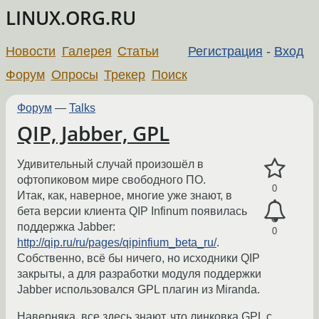
LINUX.ORG.RU
Новости
Галерея
Статьи
Регистрация
-
Вход
Форум
Опросы
Трекер
Поиск
Форум
—
Talks
QIP, Jabber, GPL
Удивительный случай произошёл в
офтопиковом мире свободного ПО.
0
Итак, как, наверное, многие уже знают, в
бета версии клиента QIP Infinum появилась
поддержка Jabber:
0
http://qip.ru/ru/pages/qipinfium_beta_ru/
.
Собственно, всё бы ничего, но исходники QIP
закрыты, а для разработки модуля поддержки
Jabber использовался GPL плагин из Miranda.
Наверняка, все здесь знают, что линковка GPL с