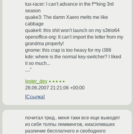
tux-racer: I can't advance in the f**king 3rd
season
quake3: The damn Xaero melts me like
cabbage
quake4: this shit won't launch on my s3trio64
openoffice-org: It can't import the letter from my
grandma properly!
gnome: this crap is too heavy for my i386
kde: where is the normal key-switcher? I liked
it so much...
...."
lester_dev
★★★★★
28.06.2007 21:21:06 +00:00
Ссылка
почитал тред.. меня таки все еще выводят
из себя толпы леммингов, ниасиливших
различие бесплатного и свободного