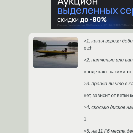
>1. какая версия деб
etch
>2. патченые или ва
вроде как с какими то
>3. правда ли что в 
нет, зависит от ветки 
>4. сколько дисков н
1
>5. на 11 Гб места д