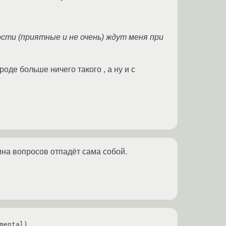
ости (приятные и не очень) ждут меня при
роде больше ничего такого , а ну и с
ина вопросов отпадёт сама собой.
ental)
