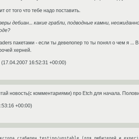
ит от того что тебе надо поставить.
еры дебиан... какие грабли, подводные камни, неожиданн
оде?
aders пакетами - если ты девелопер то ты понял о чем я ... В
рочей херней.
(
17.04.2007 16:52:31 +00:00
)
итай новость(с комментариями) про Etch для начала. Полов
:53:16 +00:00
)
кстопа стабилен testing/unstable (для любителей и experim