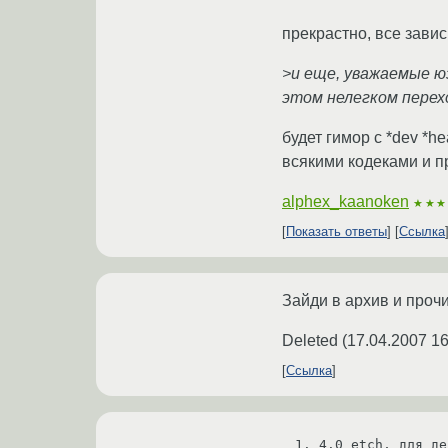
прекрастно, все завис
>и еще, уважаемые юз
этом нелегком перех
будет гимор с *dev *he
всякими кодеками и п
alphex_kaanoken
★★★
Показать ответы
Ссылка
Зайди в архив и проч
Deleted
(
17.04.2007 16
Ссылка
1. 4.0 etch, для де