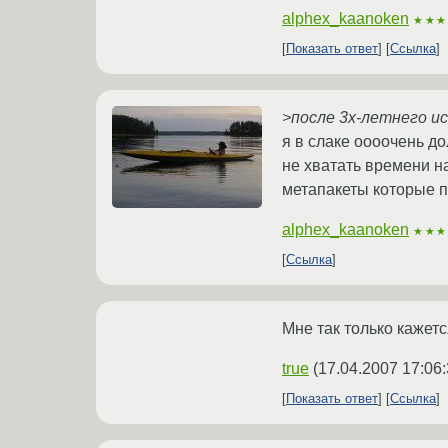
alphex_kaanoken
★★★
Показать ответ
Ссылка
>после 3х-летнего и
я в слаке оооочень до
не хватать времени на
метапакеты которые п
alphex_kaanoken
★★★
Ссылка
Мне так только кажет
true
(
17.04.2007 17:06
Показать ответ
Ссылка