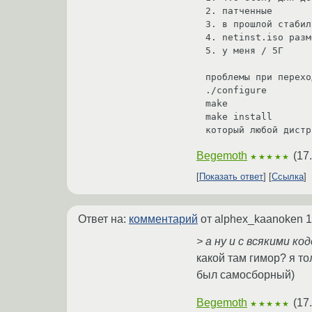
2. патченные

3. в прошлой стабил
4. netinst.iso разм
5. у меня / 5Г

проблемы при перехо
./configure

make

make install

который любой дистр
Begemoth
(
17
★★★★★
Показать ответ
Ссылка
Ответ на:
комментарий
от alphex_kaanoken
1
> а ну и с всякими ко
какой там гимор? я т
был самосборный)
Begemoth
(
17
★★★★★