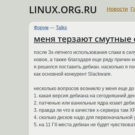
LINUX.ORG.RU
Новости
Г
Форум
—
Talks
меня терзают смутные 
после 3х-летнего использования слаки в си
новое, а также благодаря еще ряду причин 
я решился поставить дебиан. насколько я 
как основной конкурент Slackware.
несколько вопросов возникло у меня еще до 
1. какая версия дебиана на сегодняшний де
2. патченые или ванильные ядра юзает деб
3. правда ли что в качестве х-сервера там X
4. сколько дисков надо для первоначальной 
5. на 11 Гб места дебиан не будет чувствова