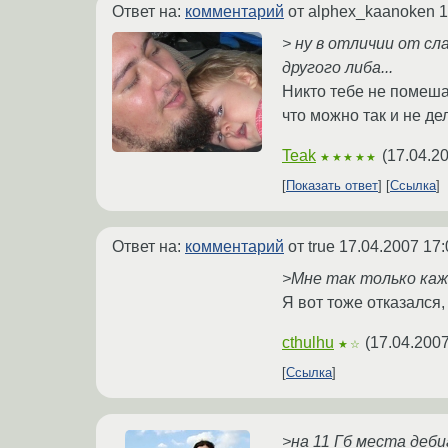
Ответ на:
комментарий
от alphex_kaanoken
1
> ну в отличии от с
другого либа...
Никто тебе не помешае
что можно так и не дел
Teak
(
17.04.2
★★★★★
Показать ответ
Ссылка
Ответ на:
комментарий
от true
17.04.2007 17:
>Мне так только каж
Я вот тоже отказался,
cthulhu
(
17.04.2007
★☆
Ссылка
>на 11 Гб места деби