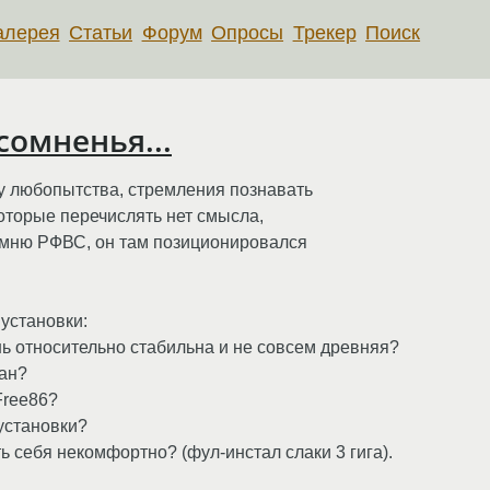
алерея
Статьи
Форум
Опросы
Трекер
Поиск
сомненья...
лу любопытства, стремления познавать
которые перечислять нет смысла,
помню РФВС, он там позиционировался
установки:
нь относительно стабильна и не совсем древняя?
иан?
Free86?
установки?
ть себя некомфортно? (фул-инстал слаки 3 гига).