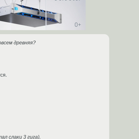
овсем древняя?
ся.
ал слаки 3 гига).