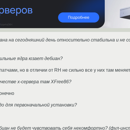
иана на сегодняшний день относительно стабильна и не с
нильные ядра юзает дебиан?
 патчами, но в отличии от RH не сильно все у них там меняет
качестве х-сервера там XFree86?
конечно
адо для первоначальной установки?
ебиан не будет чувствовать себя некомфортно? (фул-инст