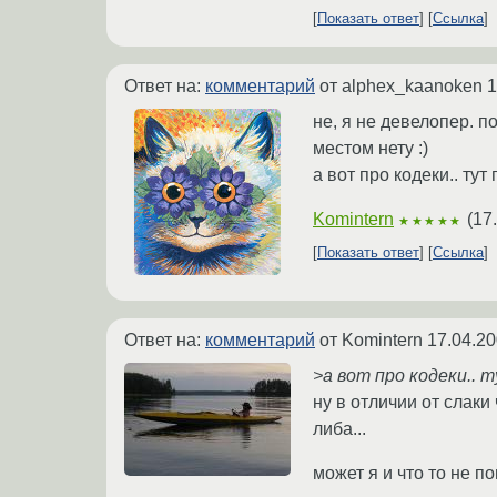
Показать ответ
Ссылка
Ответ на:
комментарий
от alphex_kaanoken
1
не, я не девелопер. п
местом нету :)
а вот про кодеки.. тут
Komintern
(
17
★★★★★
Показать ответ
Ссылка
Ответ на:
комментарий
от Komintern
17.04.20
>а вот про кодеки.. 
ну в отличии от слаки
либа...
может я и что то не п