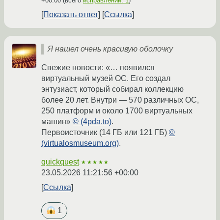
+00:00
(всего
исправлений: 1
)
Показать ответ
Ссылка
Я нашел очень красивую оболочку
Свежие новости: «… появился
виртуальный музей ОС. Его создал
энтузиаст, который собирал коллекцию
более 20 лет. Внутри — 570 различных ОС,
250 платформ и около 1700 виртуальных
машин»
© (4pda.to)
.
Первоисточник (14 ГБ или 121 ГБ)
©
(virtualosmuseum.org)
.
quickquest
★★★★★
23.05.2026 11:21:56 +00:00
Ссылка
1