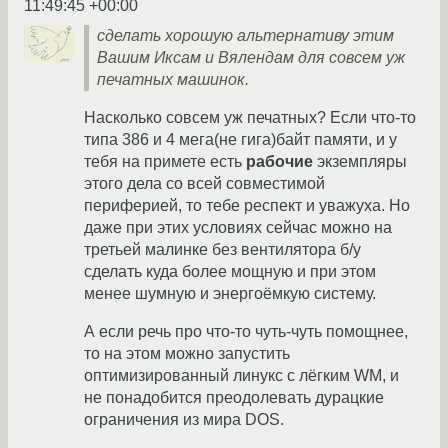
11:49:45 +00:00
сделать хорошую альтернативу этим
Вашим Иксам и Вялендам для совсем уж
печатных машинок.
Насколько совсем уж печатных? Если что-то
типа 386 и 4 мега(не гига)байт памяти, и у
тебя на примете есть
рабочие
экземпляры
этого дела со всей совместимой
периферией, то тебе респект и уважуха. Но
даже при этих условиях сейчас можно на
третьей малинке без вентилятора б/у
сделать куда более мощную и при этом
менее шумную и энергоёмкую систему.
А если речь про что-то чуть-чуть помощнее,
то на этом можно запустить
оптимизированный линукс с лёгким WM, и
не понадобится преодолевать дурацкие
ограничения из мира DOS.