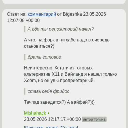
Ответ на:
комментарий
от Bfgeshka
23.05.2026
12:07:08 +00:00
А где ты репозиторий начал?
А что, на форк в гитхабе надо в очередь
становиться?)
брать готовое
Неинтересно. Кстати из готовых
альтернатив Х11 и Вайланд я нашел только
Xcom, но он увы проприетарный.
ставь себе фридос
Тачпад заведется?) А вайфай?)))
Mishahack
★
23.05.2026 12:17:17 +00:00
автор топика
Показать ответ
Ссылка