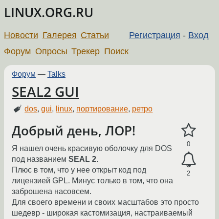
LINUX.ORG.RU
Новости
Галерея
Статьи
Регистрация
-
Вход
Форум
Опросы
Трекер
Поиск
Форум
—
Talks
SEAL2 GUI
dos
,
gui
,
linux
,
портирование
,
ретро
Добрый день, ЛОР!
0
Я нашел очень красивую оболочку для DOS
под названием
SEAL 2
.
Плюс в том, что у нее открыт код под
2
лицензией GPL. Минус только в том, что она
заброшена насовсем.
Для своего времени и своих масштабов это просто
шедевр - широкая кастомизация, настраиваемый