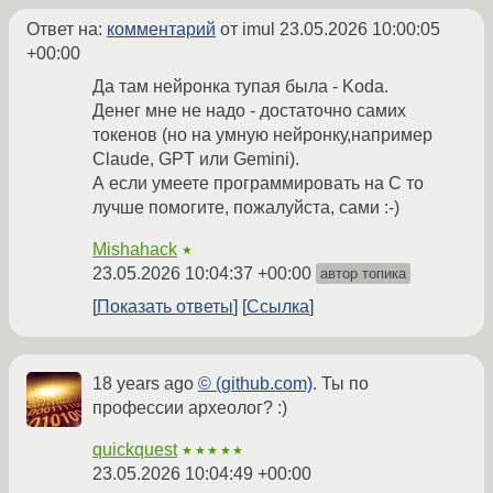
Ответ на:
комментарий
от imul
23.05.2026 10:00:05
+00:00
Да там нейронка тупая была - Koda.
Денег мне не надо - достаточно самих
токенов (но на умную нейронку,например
Claude, GPT или Gemini).
А если умеете программировать на С то
лучше помогите, пожалуйста, сами :-)
Mishahack
★
23.05.2026 10:04:37 +00:00
автор топика
Показать ответы
Ссылка
18 years ago
© (github.com)
. Ты по
профессии археолог? :)
quickquest
★★★★★
23.05.2026 10:04:49 +00:00