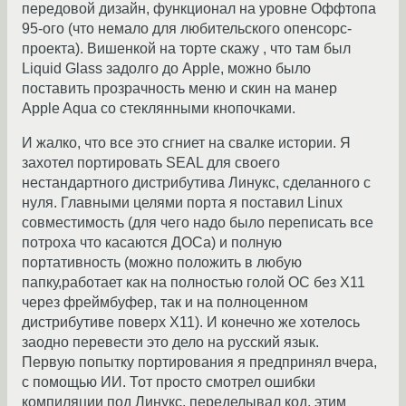
передовой дизайн, функционал на уровне Оффтопа
95-ого (что немало для любительского опенсорс-
проекта). Вишенкой на торте скажу , что там был
Liquid Glass задолго до Apple, можно было
поставить прозрачность меню и скин на манер
Apple Aqua со стеклянными кнопочками.
И жалко, что все это сгниет на свалке истории. Я
захотел портировать SEAL для своего
нестандартного дистрибутива Линукс, сделанного с
нуля. Главными целями порта я поставил Linux
совместимость (для чего надо было переписать все
потроха что касаются ДОСа) и полную
портативность (можно положить в любую
папку,работает как на полностью голой ОС без Х11
через фреймбуфер, так и на полноценном
дистрибутиве поверх Х11). И конечно же хотелось
заодно перевести это дело на русский язык.
Первую попытку портирования я предпринял вчера,
с помощью ИИ. Тот просто смотрел ошибки
компиляции под Линукс, переделывал код, этим