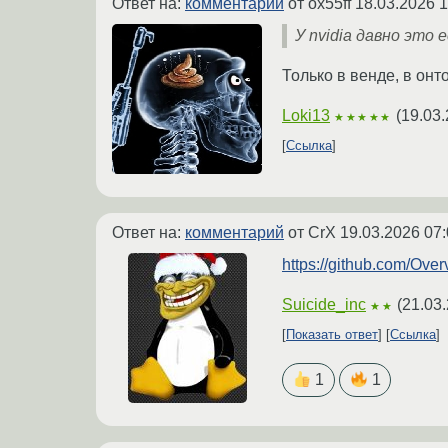
Ответ на:
комментарий
от ox55ff
18.03.2026 1
У nvidia давно это 
Только в венде, в онто
Loki13
(
19.03.
★★★★★
Ссылка
Ответ на:
комментарий
от CrX
19.03.2026 07:
https://github.com/Over
Suicide_inc
(
21.03
★★
Показать ответ
Ссылка
1
1