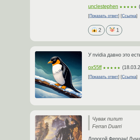
unclestephen
★★★★★
Показать ответ
Ссылка
2
1
У nvidia давно это ест
ox55ff
(
18.03.
★★★★★
Показать ответ
Ссылка
Чувак пилит
Ferran Duarri
Дорогой Ферран! Лучш