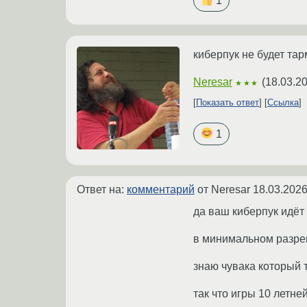
1
киберпук не будет та
Neresar
(
18.03.2
★★★
Показать ответ
Ссылка
1
Ответ на:
комментарий
от Neresar
18.03.2026
да ваш киберпук идёт
в минимальном разре
знаю чувака который 
так что игры 10 летн