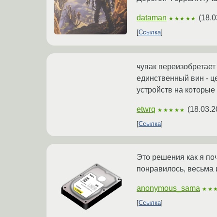
dataman
(
18.0
★★★★★
Ссылка
чувак переизобретает
единственный вин - це
устройств на которые
etwrq
(
18.03.2
★★★★★
Ссылка
Это решения как я поч
понравилось, весьма 
anonymous_sama
★★
Ссылка