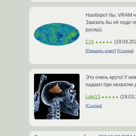
Наоборот бы. VRAM ча
Заюзать бы её подо ч
русиш).
CrX
(
19.03.20
★★★★★
Показать ответ
Ссылка
Это очень круто! У не
падают при нехватке 
Loki13
(
19.03.
★★★★★
Ссылка