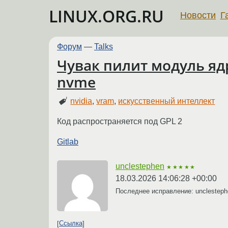
LINUX.ORG.RU
Новости
Г
Форум
—
Talks
Чувак пилит модуль яд
nvme
nvidia
,
vram
,
искусственный интеллект
Код распространяется под GPL 2
Gitlab
unclestephen
★★★★★
18.03.2026 14:06:28 +00:00
Последнее исправление: unclestep
Ссылка