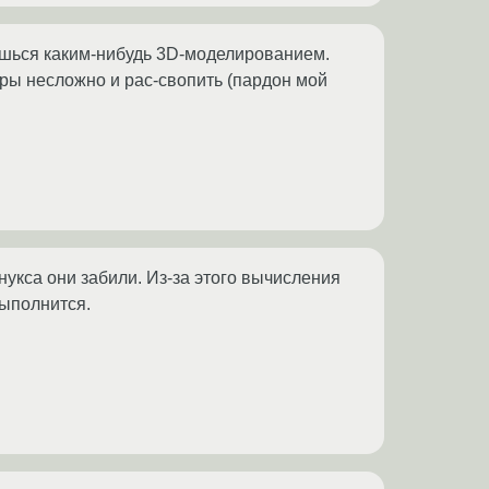
ешься каким-нибудь 3D-моделированием.
гры несложно и рас-свопить (пардон мой
нукса они забили. Из-за этого вычисления
выполнится.