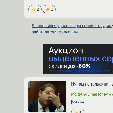
2
2
Лишившийся удаленки россиянин отсудил 
←
работодателя миллионы
Ну там не только на nv
MoldAndLimeHoney
★
Ссылка