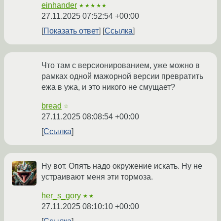
einhander
★★★★★
27.11.2025 07:52:54 +00:00
Показать ответ
Ссылка
Что там с версионированием, уже можно в
рамках одной мажорной версии превратить
ежа в ужа, и это никого не смущает?
bread
☆
27.11.2025 08:08:54 +00:00
Ссылка
Ну вот. Опять надо окружение искать. Ну не
устраивают меня эти тормоза.
her_s_gory
★★
27.11.2025 08:10:10 +00:00