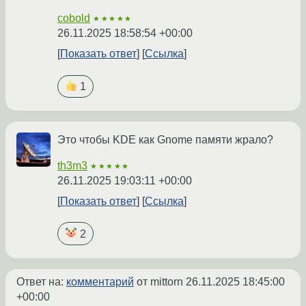
cobold
★★★★★
26.11.2025 18:58:54 +00:00
Показать ответ
Ссылка
1
Это чтобы KDE как Gnome памяти жрало?
th3m3
★★★★★
26.11.2025 19:03:11 +00:00
Показать ответ
Ссылка
2
Ответ на:
комментарий
от mittorn
26.11.2025 18:45:00
+00:00