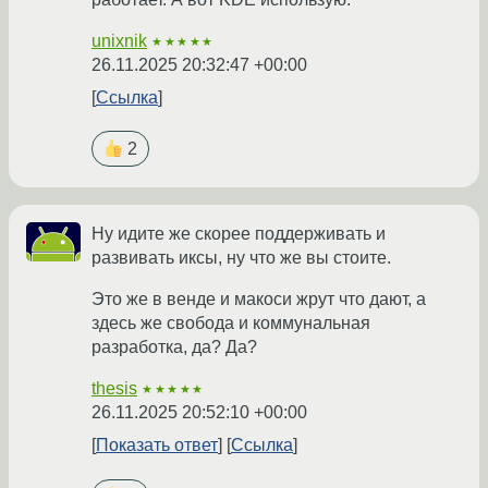
unixnik
★★★★★
26.11.2025 20:32:47 +00:00
Ссылка
2
Ну идите же скорее поддерживать и
развивать иксы, ну что же вы стоите.
Это же в венде и макоси жрут что дают, а
здесь же свобода и коммунальная
разработка, да? Да?
thesis
★★★★★
26.11.2025 20:52:10 +00:00
Показать ответ
Ссылка