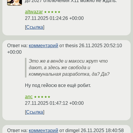
до 2027 отключения X11 можно не ждать.
altwazar
★★★★★
27.11.2025 01:24:26 +00:00
Ссылка
Ответ на:
комментарий
от thesis
26.11.2025 20:52:10
+00:00
Это же в венде и макоси жрут что
дают, а здесь же свобода и
коммунальная разработка, да? Да?
Ну под гейосю все ещё робит.
anc
★★★★★
27.11.2025 01:47:12 +00:00
Ссылка
Ответ на:
комментарий
от dimgel
26.11.2025 18:40:58