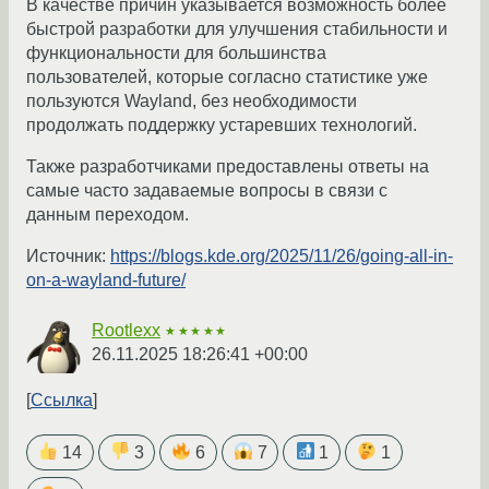
В качестве причин указывается возможность более
быстрой разработки для улучшения стабильности и
функциональности для большинства
пользователей, которые согласно статистике уже
пользуются Wayland, без необходимости
продолжать поддержку устаревших технологий.
Также разработчиками предоставлены ответы на
самые часто задаваемые вопросы в связи с
данным переходом.
Источник:
https://blogs.kde.org/2025/11/26/going-all-in-
on-a-wayland-future/
Rootlexx
★★★★★
26.11.2025 18:26:41 +00:00
Ссылка
14
3
6
7
1
1