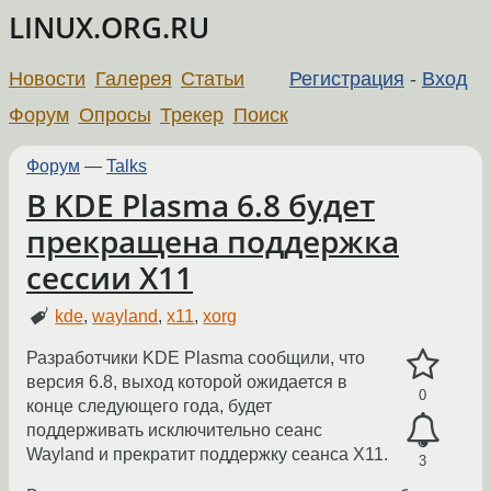
LINUX.ORG.RU
Новости
Галерея
Статьи
Регистрация
-
Вход
Форум
Опросы
Трекер
Поиск
Форум
—
Talks
В KDE Plasma 6.8 будет
прекращена поддержка
сессии X11
kde
,
wayland
,
x11
,
xorg
Разработчики KDE Plasma сообщили, что
версия 6.8, выход которой ожидается в
0
конце следующего года, будет
поддерживать исключительно сеанс
Wayland и прекратит поддержку сеанса X11.
3