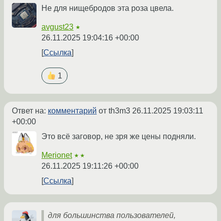
Не для нищебродов эта роза цвела.
avgust23
★
26.11.2025 19:04:16 +00:00
Ссылка
1
Ответ на:
комментарий
от th3m3
26.11.2025 19:03:11
+00:00
Это всё заговор, не зря же цены подняли.
Merionet
★★
26.11.2025 19:11:26 +00:00
Ссылка
для большинства пользователей,