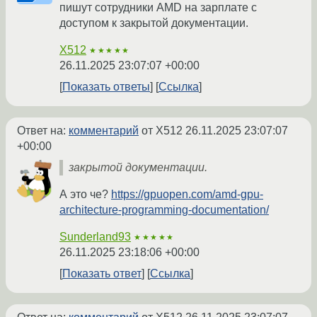
пишут сотрудники AMD на зарплате с
доступом к закрытой документации.
X512
★★★★★
26.11.2025 23:07:07 +00:00
Показать ответы
Ссылка
Ответ на:
комментарий
от X512
26.11.2025 23:07:07
+00:00
закрытой документации.
А это че?
https://gpuopen.com/amd-gpu-
architecture-programming-documentation/
Sunderland93
★★★★★
26.11.2025 23:18:06 +00:00
Показать ответ
Ссылка