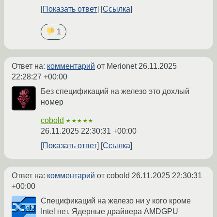
Показать ответ
Ссылка
1
Ответ на:
комментарий
от Merionet
26.11.2025
22:28:27 +00:00
Без спецификаций на железо это дохлый
номер
cobold
★★★★★
26.11.2025 22:30:31 +00:00
Показать ответ
Ссылка
Ответ на:
комментарий
от cobold
26.11.2025 22:30:31
+00:00
Спецификаций на железо ни у кого кроме
Intel нет. Ядерные драйвера AMDGPU