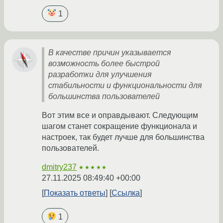
1
В качестве причин указывается
возможность более быстрой
разработки для улучшения
стабильности и функциональности для
большинства пользователей
Вот этим все и оправдывают. Следующим
шагом станет сокращение функционала и
настроек, так будет лучше для большинства
пользователей.
dmitry237
★★★★★
27.11.2025 08:49:40 +00:00
Показать ответы
Ссылка
1