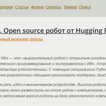
алерея
Статьи
Форум
Опросы
Трекер
Поиск
. Open source робот от Hugging F
енный интеллект
,
роботы
hy Mini — это «выразительный робот с открытым исходны
рческого программирования и экспериментов с ИИ». Устр
областью робототехники. С помощью специального Pyth
нее разработчики обещают реализовать поддержку JavaScr
что речь идёт о миниатюрном устройстве. Высота робота 
можно легко разместить на столе рядом с компьютером, н
 автономная версия робота на базе одноплатного компью