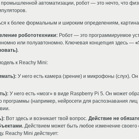
 промышленной автоматизации, робот — это нечто, что физ
ипуляторов.
ься к более формальным и широким определениям, картина
еление робототехники:
Робот — это программируемое уст
ономно или полуавтономно. Ключевая концепция здесь —
«
вовать)
.
одель к Reachy Mini:
мать):
У него есть камера (зрение) и микрофоны (слух). 
ть):
У него есть «мозг» в виде Raspberry Pi 5. Он может об
о программы (например, нейросети для распознавания лиц 
вии.
):
Вот здесь и возникает твой вопрос.
Действие не обязат
ъектами.
Действием может быть любое изменение своего 
. Reachy Mini действует: