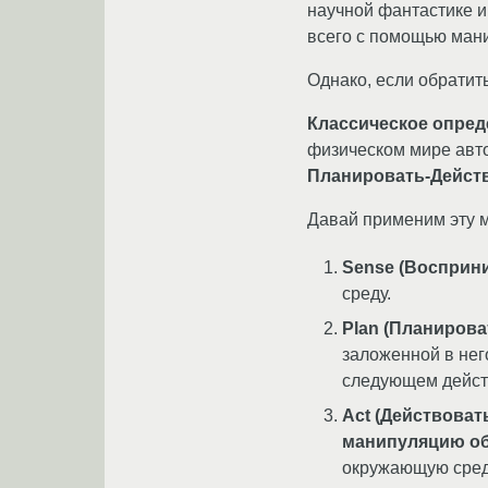
научной фантастике и
всего с помощью ман
Однако, если обратит
Классическое опред
физическом мире авт
Планировать-Дейст
Давай применим эту м
Sense (Восприни
среду.
Plan (Планирова
заложенной в нег
следующем дейст
Act (Действовать
манипуляцию об
окружающую среду