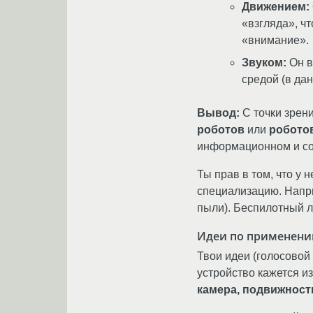
Движением:
«взгляда», ч
«внимание».
Звуком:
Он в
средой (в дан
Вывод:
С точки зрен
роботов
или
робото
информационном и со
Ты прав в том, что у 
специализацию. Напри
пыли). Беспилотный л
Идеи по применению
Твои идеи (голосовой
устройство кажется и
камера, подвижност