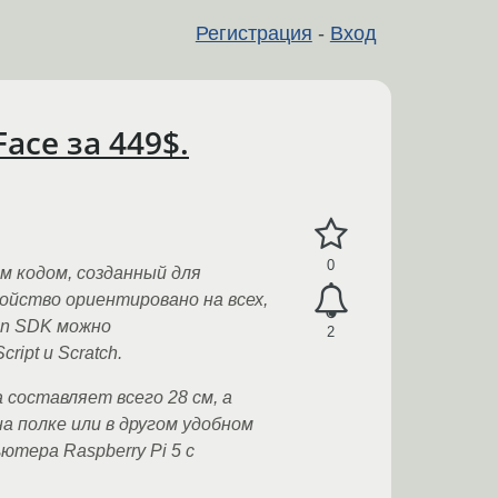
Регистрация
-
Вход
ace за 449$.
0
м кодом, созданный для
ойство ориентировано на всех,
on SDK можно
2
ipt и Scratch.
составляет всего 28 см, а
а полке или в другом удобном
тера Raspberry Pi 5 с