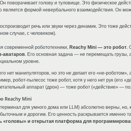
Он поворачивает голову и туловище. Это физическое дейст
то является формой невербального взаимодействия. Он мож
оспроизводит речь или звуки через динамик. Это тоже дейс
ном случае, с человеком).
ия современной робототехники,
Reachy Mini — это робот
.
в-аватаров
. Его основная задача — не перемещать грузы, 
циальном уровне.
него нет манипуляторов, но это не делает его «не-роботом»,
мер, робот-пылесос тоже робот, хотя у него нет рук (его 
етательный аппарат (дрон) — тоже робот («действие» — пол
 Reachy Mini
 терминал для умного дома или LLM) абсолютно верны, но, к
збыточным и дорогим. Его ценность раскрывается именно та
ь «головы» и открытая платформа для программирова