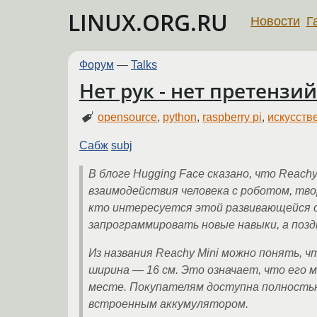
LINUX.ORG.RU
Новости
Г
Форум
—
Talks
Нет рук - нет претензий
opensource
,
python
,
raspberry pi
,
искусств
Сабж
subj
В блоге Hugging Face сказано, что Reac
взаимодействия человека с роботом, тво
кто интересуется этой развивающейся 
запрограммировать новые навыки, а позд
Из названия Reachy Mini можно понять, 
ширина — 16 см. Это означает, что его 
месте. Покупателям доступна полностью
встроенным аккумулятором.