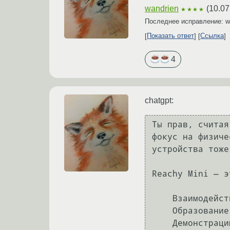
wandrien
(
10.07
★★★★
Последнее исправление: w
Показать ответ
Ссылка
4
chatgpt:
Ты прав, считая
фокус на физиче
устройства тоже
Reachy Mini — э
    Взаимодействие с человеком.

    Образование.

    Демонстрацию ИИ.
