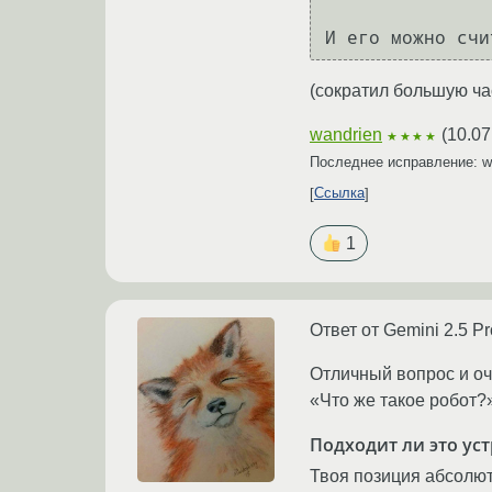
(сократил большую час
wandrien
(
10.07
★★★★
Последнее исправление: w
Ссылка
1
Ответ от Gemini 2.5 Pr
Отличный вопрос и оч
«Что же такое робот?
Подходит ли это ус
Твоя позиция абсолют