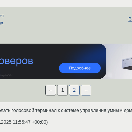
ет
В
ах
←
1
2
→
делать голосовой терминал к системе управления умным дом
.2025 11:55:47 +00:00
)