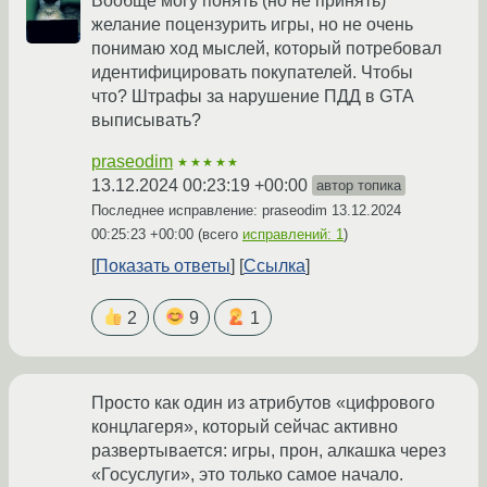
Вообще могу понять (но не принять)
желание поцензурить игры, но не очень
понимаю ход мыслей, который потребовал
идентифицировать покупателей. Чтобы
что? Штрафы за нарушение ПДД в GTA
выписывать?
praseodim
★★★★★
13.12.2024 00:23:19 +00:00
автор топика
Последнее исправление: praseodim
13.12.2024
00:25:23 +00:00
(всего
исправлений: 1
)
Показать ответы
Ссылка
2
9
1
Просто как один из атрибутов «цифрового
концлагеря», который сейчас активно
развертывается: игры, прон, алкашка через
«Госуслуги», это только самое начало.