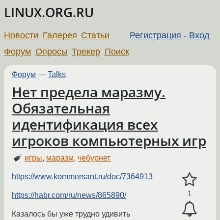
LINUX.ORG.RU
Новости
Галерея
Статьи
Регистрация
-
Вход
Форум
Опросы
Трекер
Поиск
Форум
—
Talks
Нет предела маразму.
Обязательная
идентификация всех
игроков компьютерных игр
игры
,
маразм
,
чебурнет
https://www.kommersant.ru/doc/7364913
1
https://habr.com/ru/news/865890/
Казалось бы уже трудно удивить