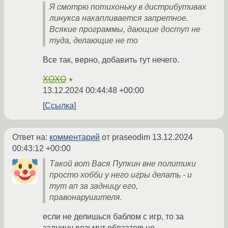
Я смотрю потихоньку в дистрибутивах
линукса накапливается запретное.
Всякие программы, дающие доступ не
туда, делающие не то
Все так, верно, добавить тут нечего.
XOXO
★
13.12.2024 00:44:48 +00:00
Ссылка
Ответ на:
комментарий
от praseodim
13.12.2024
00:43:12 +00:00
Такой вот Вася Пупкин вне политики
просто хобби у него игры делать - и
тут ап за задницу его,
правонарушителя.
если не делишься баблом с игр, то за
задницу возьмут обязательно.