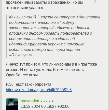
3
проявлениями заботы о гражданах, но им
это все-таки удается.
Как выяснил “Ъ”, группа сенаторов и депутатов
подготовила к внесению в Госдуму
законопроект, который обяжет цифровые
площадки информировать пользователей о
содержании видеоигр, а издателей —
идентифицировать игроков с помощью
мобильного номера или через портал
«Госуслуги».
Линукс тут при том, что линуксоиды и в игры тоже
играют. И не так уж мало. В том числе есть
OpenSource игры
P.S. Текст законопроекта
https://sozd.duma.gov.ru/bill/795581-8
praseodim
★★★★★
13.12.2024 00:19:27 +00:00