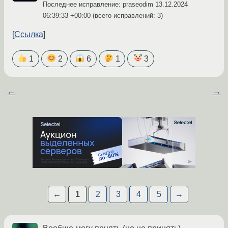
Последнее исправление: praseodim
13.12.2024
06:39:33 +00:00
(всего исправлений: 3)
Ссылка
1
2
6
1
3
←
→
←
1
2
3
4
5
→