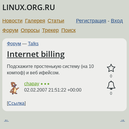
LINUX.ORG.RU
Новости
Галерея
Статьи
Регистрация
-
Вход
Форум
Опросы
Трекер
Поиск
Форум
—
Talks
Internet billing
Подскажите простенькую систему (на 10
компоф) и веб ифейсом.
0
chapay
★★★
02.02.2007 21:51:22 +00:00
0
Ссылка
←
→