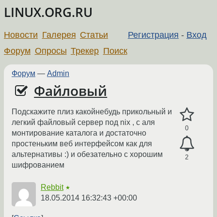
LINUX.ORG.RU
Новости
Галерея
Статьи
Регистрация
-
Вход
Форум
Опросы
Трекер
Поиск
Форум
—
Admin
Файловый
Подскажите плиз какойнебудь прикольный и
легкий файловый сервер под nix , с аля
0
монтирование каталога и достаточно
простеньким веб интерфейсом как для
альтернативы :) и обезательно с хорошим
2
шифрованием
Rebbit
★
18.05.2014 16:32:43 +00:00