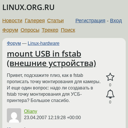
LINUX.ORG.RU
Новости
Галерея
Статьи
Регистрация
-
Вход
Форум
Опросы
Трекер
Поиск
Форум
—
Linux-hardware
mount USB in fstab
(внешние устройства)
Привет, подскажите плиз, как в fstab
прописать точку монтирования для камеры.
0
И еще один вопрос: надо ли создавать в
fstab точку монтирования для УСБ-
принтера? Большое спасибо.
0
Oliany
23.04.2007 12:19:28 +00:00