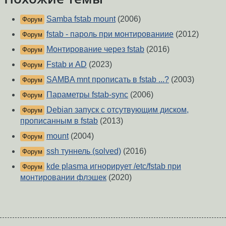
Samba fstab mount
(2006)
Форум
fstab - пароль при монтированиие
(2012)
Форум
Монтирование через fstab
(2016)
Форум
Fstab и AD
(2023)
Форум
SAMBA mnt прописать в fstab ...?
(2003)
Форум
Параметры fstab-sync
(2006)
Форум
Debian запуск с отсутвующим диском,
Форум
прописанным в fstab
(2013)
mount
(2004)
Форум
ssh туннель (solved)
(2016)
Форум
kde plasma игнорирует /etc/fstab при
Форум
монтировании флэшек
(2020)