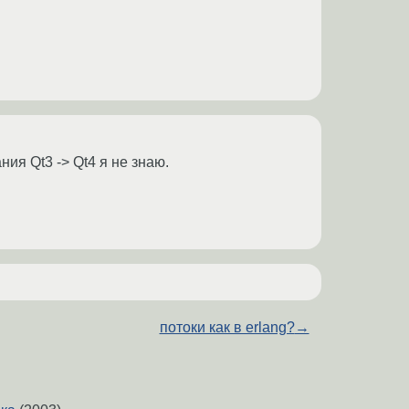
ия Qt3 -> Qt4 я не знаю.
потоки как в erlang?
→