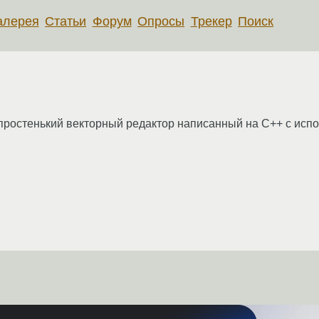
алерея
Статьи
Форум
Опросы
Трекер
Поиск
 простенький векторный редактор написанный на C++ с исп