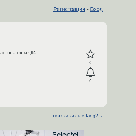
Регистрация
-
Вход
ользованием Qt4.
0
0
потоки как в erlang?
→