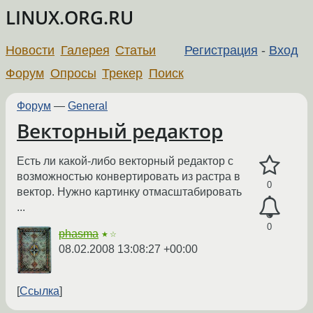
LINUX.ORG.RU
Новости
Галерея
Статьи
Регистрация
-
Вход
Форум
Опросы
Трекер
Поиск
Форум
—
General
Векторный редактор
Есть ли какой-либо векторный редактор с
возможностью конвертировать из растра в
0
вектор. Нужно картинку отмасштабировать
...
0
phasma
★☆
08.02.2008 13:08:27 +00:00
Ссылка