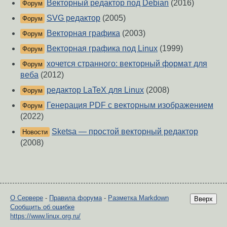
Векторный редактор под Debian
(2016)
Форум
SVG редактор
(2005)
Форум
Векторная графика
(2003)
Форум
Векторная графика под Linux
(1999)
Форум
хочется странного: векторный формат для
Форум
веба
(2012)
редактор LaTeX для Linux
(2008)
Форум
Генерация PDF с векторным изображением
Форум
(2022)
Sketsa — простой векторный редактор
Новости
(2008)
О Сервере
-
Правила форума
-
Разметка Markdown
Вверх
Сообщить об ошибке
https://www.linux.org.ru/