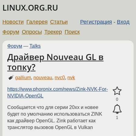
LINUX.ORG.RU
Новости
Галерея
Статьи
Регистрация
-
Вход
Форум
Опросы
Трекер
Поиск
Форум
—
Talks
Драйвер Nouveau GL в
топку?
gallium
,
nouveau
,
nvc0
,
nvk
https://www.phoronix.com/news/Zink-NVK-For-
NVIDIA-OpenGL
0
Сообщается что для серии 20хх и новее
будет по умолчанию использоваться ZINK
1
как драйвер OpenGL. Zink работает как
транслятор вызовов OpenGL в Vulkan