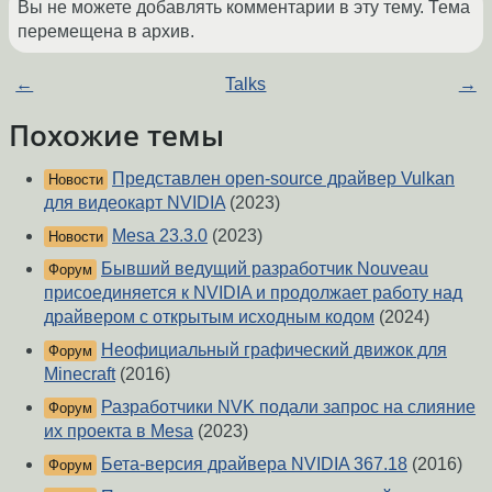
Вы не можете добавлять комментарии в эту тему. Тема
перемещена в архив.
←
Talks
→
Похожие темы
Представлен open-source драйвер Vulkan
Новости
для видеокарт NVIDIA
(2023)
Mesa 23.3.0
(2023)
Новости
Бывший ведущий разработчик Nouveau
Форум
присоединяется к NVIDIA и продолжает работу над
драйвером с открытым исходным кодом
(2024)
Неофициальный графический движок для
Форум
Minecraft
(2016)
Разработчики NVK подали запрос на слияние
Форум
их проекта в Mesa
(2023)
Бета-версия драйвера NVIDIA 367.18
(2016)
Форум