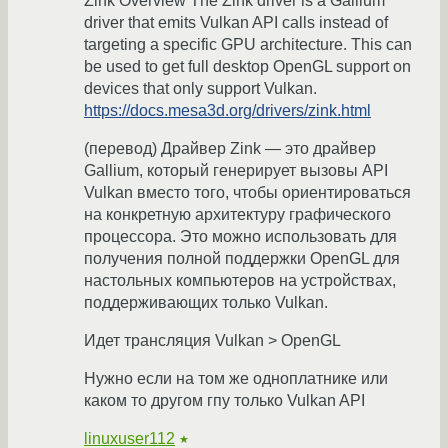
Zink Overview The Zink driver is a Gallium
driver that emits Vulkan API calls instead of
targeting a specific GPU architecture. This can
be used to get full desktop OpenGL support on
devices that only support Vulkan.
https://docs.mesa3d.org/drivers/zink.html
(перевод) Драйвер Zink — это драйвер
Gallium, который генерирует вызовы API
Vulkan вместо того, чтобы ориентироваться
на конкретную архитектуру графического
процессора. Это можно использовать для
получения полной поддержки OpenGL для
настольных компьютеров на устройствах,
поддерживающих только Vulkan.
Идет трансляция Vulkan > OpenGL
Нужно если на том же одноплатнике или
каком то другом гпу только Vulkan API
linuxuser112
★