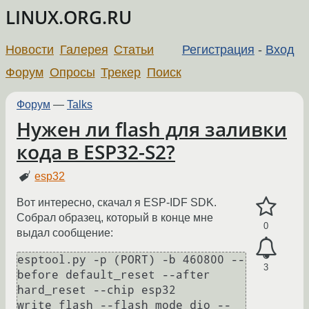
LINUX.ORG.RU
Новости
Галерея
Статьи
Регистрация
-
Вход
Форум
Опросы
Трекер
Поиск
Форум
—
Talks
Нужен ли flash для заливки
кода в ESP32-S2?
esp32
Вот интересно, скачал я ESP-IDF SDK.
Собрал образец, который в конце мне
0
выдал сообщение:
esptool.py -p (PORT) -b 460800 --
3
before default_reset --after 
hard_reset --chip esp32  
write_flash --flash_mode dio --