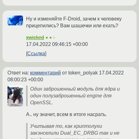
Ну и изменяйте F-Droid, зачем к человеку
прицепились? Вам шашечки или ехать?
xwicked
★★☆
17.04.2022 09:46:15 +00:00
Ссылка
Ответ на:
комментарий
от token_polyak
17.04.2022
08:00:23 +00:00
Один заброшенный модуль для ядра и
один полузаброшенный engine для
OpenSSL.
А.. ну значит, всем в итоге насрать.
Учитывая то, как криптолухи
закэнселили Dual_EC_DRBG так и не