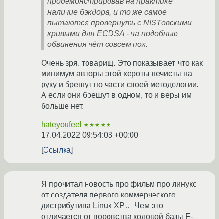
продемонстрировав на практике
наличие бэкдора, и то же самое
пытаются провернуть с NISTовскими
кривыми для ECDSA - на подобные
обвинения чёт совсем пох.
Очень зря, товарищ. Это показывает, что как
минимум авторы этой хероты нечисты на
руку и брешут по части своей методологии.
А если они брешут в одном, то и веры им
больше нет.
hateyoufeel
★★★★★
17.04.2022 09:54:03 +00:00
Ссылка
Я прочитал новость про фильм про линукс
от создателя первого коммерческого
дистрибутива Linux XP… Чем это
отличается от воровства кодовой базы F-