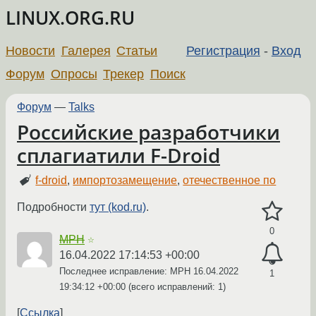
LINUX.ORG.RU
Новости
Галерея
Статьи
Регистрация
-
Вход
Форум
Опросы
Трекер
Поиск
Форум
—
Talks
Российские разработчики
сплагиатили F-Droid
f-droid
,
импортозамещение
,
отечественное по
Подробности
тут (kod.ru)
.
0
MPH
☆
16.04.2022 17:14:53 +00:00
Последнее исправление: MPH
16.04.2022
1
19:34:12 +00:00
(всего исправлений: 1)
Ссылка