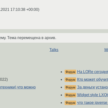
.2021 17:10:38 +00:00
)
ему. Тема перемещена в архив.
Talks
М
На LORе сегодня
Форум
022)
Кто может обучит
Форум
отехники) что можно
За деньги устано
Форум
Widget style LXQt
Форум
что такое ipverse
Форум