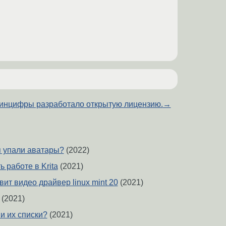
инцифры разработало открытую лицензию.
→
 упали аватары?
(2022)
ь работе в Krita
(2021)
вит видео драйвер linux mint 20
(2021)
(2021)
 и их списки?
(2021)