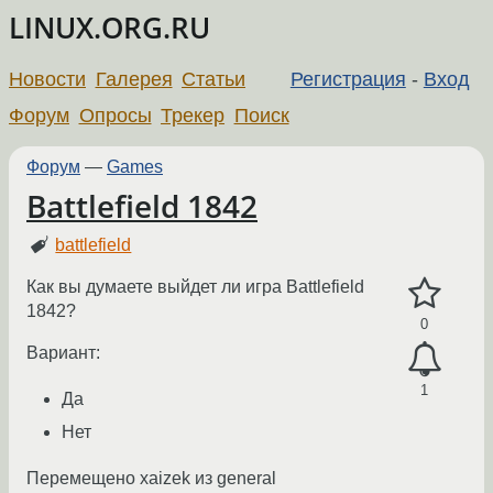
LINUX.ORG.RU
Новости
Галерея
Статьи
Регистрация
-
Вход
Форум
Опросы
Трекер
Поиск
Форум
—
Games
Battlefield 1842
battlefield
Как вы думаете выйдет ли игра Battlefield
1842?
0
Вариант:
1
Да
Нет
Перемещено xaizek из general